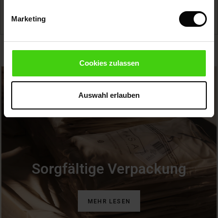
Sale)
Marketing
Sale)
res (Sale)
wear
Cookies zulassen
ires
Auswahl erlauben
Sorgfältige Verpackung
MEHR LESEN