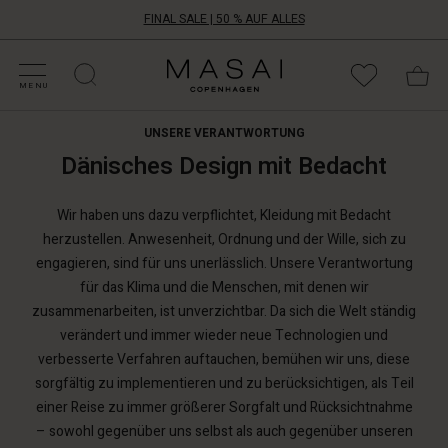
FINAL SALE | 50 % AUF ALLES
ALE KATEGORIEN
HOPPE DEINE GRÖSSE
ATEGORIEN
OLLEKTIONEN
NSPIRATION
NSERE WELT
NSERE VERANTWORTUNG
Masai
Clothing
MENU
Company
Aps
UNSERE VERANTWORTUNG
Dänisches Design mit Bedacht
Wir haben uns dazu verpflichtet, Kleidung mit Bedacht
herzustellen. Anwesenheit, Ordnung und der Wille, sich zu
engagieren, sind für uns unerlässlich. Unsere Verantwortung
für das Klima und die Menschen, mit denen wir
zusammenarbeiten, ist unverzichtbar. Da sich die Welt ständig
verändert und immer wieder neue Technologien und
verbesserte Verfahren auftauchen, bemühen wir uns, diese
sorgfältig zu implementieren und zu berücksichtigen, als Teil
einer Reise zu immer größerer Sorgfalt und Rücksichtnahme
– sowohl gegenüber uns selbst als auch gegenüber unseren