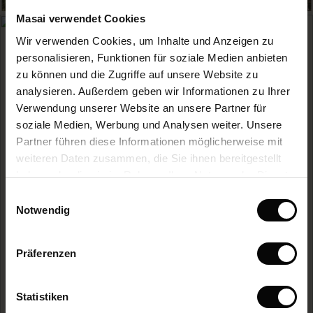
le)
Masai verwendet Cookies
(Sale)
Wir verwenden Cookies, um Inhalte und Anzeigen zu
 First Layers
personalisieren, Funktionen für soziale Medien anbieten
(Sale)
im Sale
e Sets
zu können und die Zugriffe auf unsere Website zu
rney Begins – Pre-Autumn 2026
analysieren. Außerdem geben wir Informationen zu Ihrer
Sale)
 Sale
s
us Leinen
sai
Verantwortung
Verwendung unserer Website an unsere Partner für
with Ease - Summer 2026
soziale Medien, Werbung und Analysen weiter. Unsere
Sale)
im Sale
 – Ihre Garderobe beginnt hier
leitung
Partner führen diese Informationen möglicherweise mit
 Summer - Summer 2026
Pflegeanleitung
sen (Sale)
 Sale
usen
ories
 FSC®
weiteren Daten zusammen, die Sie ihnen bereitgestellt
l Ease - Spring 2026
haben oder die sie im Rahmen Ihrer Nutzung der Dienste
Sale)
im Sale
assformen
aterialien
gesammelt haben.
Einwilligungsauswahl
nfolding – Spring 2026
Notwendig
MEHR LESEN
Sale)
 im Sale
s
eschäfte
ieferanten
 Simplicity - Spring 2026
s (Sale)
 im Sale
ns
tch – 2 kaufen, 10% sparen
Präferenzen
 in the air - Spring 2026
ale)
Statistiken