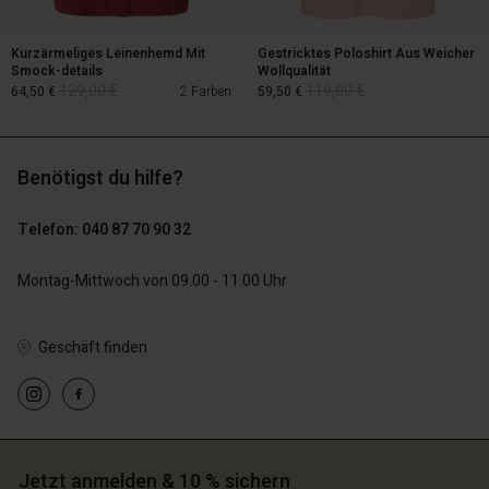
Kurzärmeliges Leinenhemd Mit
Gestricktes Poloshirt Aus Weicher
Smock-details
Wollqualität
129,00 €
119,00 €
64,50 €
2 Farben
59,50 €
Benötigst du hilfe?
129,00 €
119,00 €
64,50 €
59,50 €
Telefon: 040 87 70 90 32
Montag-Mittwoch von 09.00 - 11.00 Uhr
n Konto
Geschäft finden
n Konto
n Konto
chäft finden
n Konto
n Konto
chäft finden
chäft finden
schland | Ein Land auswählen
chäft finden
chäft finden
schland | Ein Land auswählen
schland | Ein Land auswählen
schland | Ein Land auswählen
schland | Ein Land auswählen
Jetzt anmelden & 10 % sichern