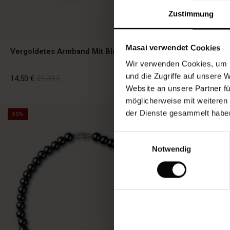
Zustimmung
Masai verwendet Cookies
Vergoldetes Armband Mit Blattmuster
Skulpturale 
Wir verwenden Cookies, um I
und die Zugriffe auf unsere 
14,50 €
29,00 €
14,50 €
29,00 
Website an unsere Partner fü
möglicherweise mit weiteren
der Dienste gesammelt habe
50%
50%
14,50 €
29,00 €
14,50 €
29,00 
Einwilligungsauswahl
Notwendig