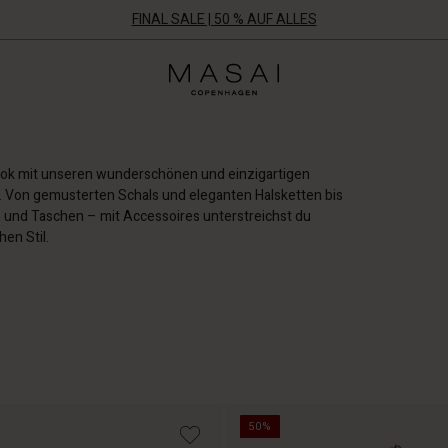
FINAL SALE | 50 % AUF ALLES
Masai
Clothing
Company
Aps
ook mit unseren wunderschönen und einzigartigen
e. Von gemusterten Schals und eleganten Halsketten bis
en und Taschen – mit Accessoires unterstreichst du
en Stil.
50%