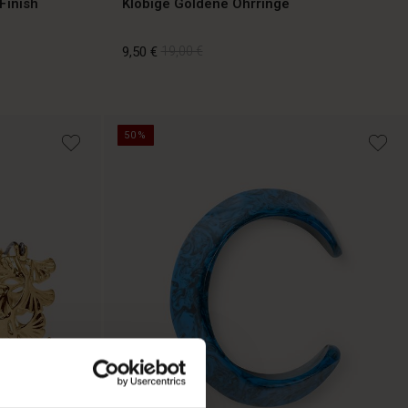
Finish
Klobige Goldene Ohrringe
9,50 €
19,00 €
9,50 €
19,00 €
50%