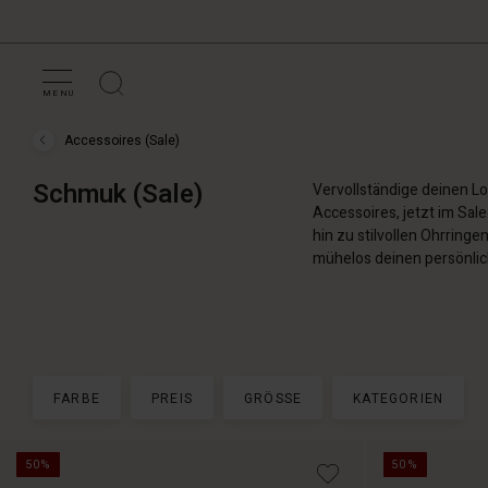
MENU
Accessoires (Sale)
Sale
›
Accessoires
Schmuk (Sale)
Vervollständige deinen L
(Sale)
›
Accessoires, jetzt im Sal
Schmuk
hin zu stilvollen Ohrring
(Sale)
mühelos deinen persönlich
FARBE
PREIS
GRÖSSE
KATEGORIEN
50%
50%