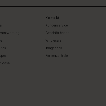
Kontakt
ai
Kundenservice
erantwortung
Geschäft finden
ps
Wholesale
ries
Imagebank
apes
Firmenzentrale
f Masai