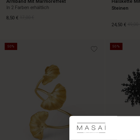
Armband Mit Marmoreffekt
Halskette Mi
In 2 Farben erhältlich
Steinen
8,50 €
17,00 €
24,50 €
49,00 
8,50 €
17,00 €
50%
50%
24,50 €
49,00 