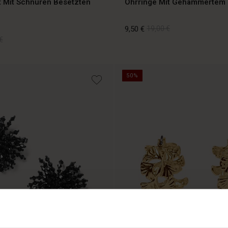
t Mit Schnüren Besetzten
Ohrringe Mit Gehämmertem 
9,50 €
19,00 €
€
9,50 €
19,00 €
50%
€