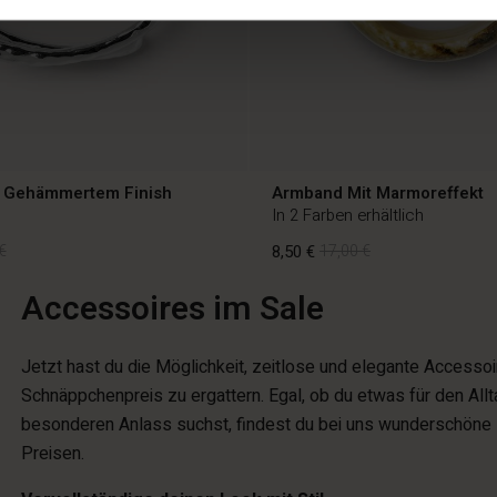
 Gehämmertem Finish
Armband Mit Marmoreffekt
In 2 Farben erhältlich
€
8,50 €
17,00 €
Accessoires im Sale
€
8,50 €
17,00 €
Jetzt hast du die Möglichkeit, zeitlose und elegante Accesso
Schnäppchenpreis zu ergattern. Egal, ob du etwas für den Allt
besonderen Anlass suchst, findest du bei uns wunderschöne
Preisen.