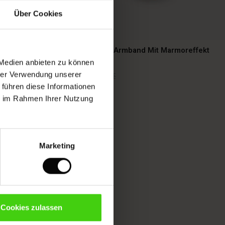
Über Cookies
ter
Skulpturales Armband Mit Marmoreffekt
 Medien anbieten zu können
hrer Verwendung unserer
12,50 €
25,00 €
 führen diese Informationen
ie im Rahmen Ihrer Nutzung
12,50 €
25,00 €
Marketing
Cookies zulassen