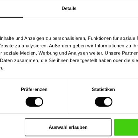
Details
Ohrringe Mit Glasperlen
Runde Ohrringe Mit Blattmus
nhalte und Anzeigen zu personalisieren, Funktionen für soziale
Website zu analysieren. Außerdem geben wir Informationen zu I
€
12,50 €
25,00 €
r soziale Medien, Werbung und Analysen weiter. Unsere Partner
 Daten zusammen, die Sie ihnen bereitgestellt haben oder die s
n.
50%
€
12,50 €
25,00 €
Präferenzen
Statistiken
Auswahl erlauben