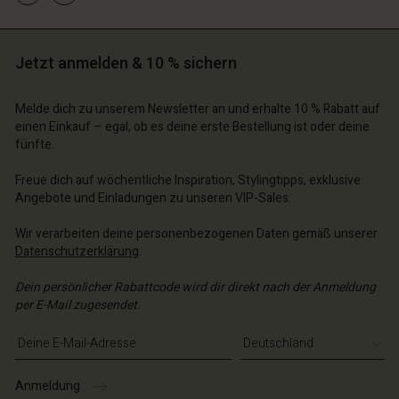
n Konto
n Konto
n Konto
n Konto
Jetzt anmelden & 10 % sichern
n Konto
chäft finden
chäft finden
chäft finden
chäft finden
chäft finden
Melde dich zu unserem Newsletter an und erhalte 10 % Rabatt auf
schland | Ein Land auswählen
schland | Ein Land auswählen
einen Einkauf – egal, ob es deine erste Bestellung ist oder deine
schland | Ein Land auswählen
schland | Ein Land auswählen
n Konto
schland | Ein Land auswählen
fünfte.
n Konto
chäft finden
Freue dich auf wöchentliche Inspiration, Stylingtipps, exklusive
chäft finden
Angebote und Einladungen zu unseren VIP-Sales.
schland | Ein Land auswählen
schland | Ein Land auswählen
Wir verarbeiten deine personenbezogenen Daten gemäß unserer
Datenschutzerklärung
.
Dein persönlicher Rabattcode wird dir direkt nach der Anmeldung
per E-Mail zugesendet.
E-Mail-Adresse eingeben
Anmeldung