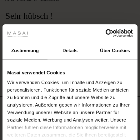
rating
Sehr hübsch !
les ansehen
Die Größe könnte etwas variieren, vielleicht das Angebot in 2 Größen anbieten!
Carola N.
 Sale
ale)
Zustimmung
Details
Über Cookies
EINE BEWERTUNG SCHREIBEN
le)
ALLE BEWERTUNGEN ANSEHEN
Masai verwendet Cookies
(Sale)
Wir verwenden Cookies, um Inhalte und Anzeigen zu
 First Layers
personalisieren, Funktionen für soziale Medien anbieten
(Sale)
im Sale
e Sets
zu können und die Zugriffe auf unsere Website zu
rney Begins – Pre-Autumn 2026
Meistverkauft
analysieren. Außerdem geben wir Informationen zu Ihrer
Sale)
 Sale
s
us Leinen
sai
Verantwortung
Verwendung unserer Website an unsere Partner für
with Ease - Summer 2026
soziale Medien, Werbung und Analysen weiter. Unsere
Sale)
im Sale
 – Ihre Garderobe beginnt hier
leitung
50%
Partner führen diese Informationen möglicherweise mit
 Summer - Summer 2026
sen (Sale)
 Sale
usen
ories
 FSC®
weiteren Daten zusammen, die Sie ihnen bereitgestellt