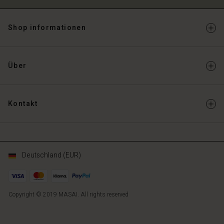
Shop informationen
Über
Kontakt
Deutschland (EUR)
Copyright © 2019 MASAI. All rights reserved
DE
DE
de_DE