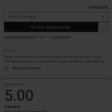
ausziehen.
EUR
Trage
Größentabelle
15.00
es
Verfügbar
als
One Size
(Verfügbar)
schlichtes,
feminines
IN DEN WARENKORB
Detail
oder
Kostenloser Versand
ab 100 €
|
2-3 Werktagen
vervollständige
den
Look
DETAILS
mit
Dieses wunderschöne braune Armband wird deinen Look die ganze Saison
unserer
über perfekt abrunden. Die marmorierten braunen Glasperlen zieren jedes Ha...
passenden
Alle Details ansehen
Halskette.
BEWERTUNGEN
5.00
5.0
star
Auf der Grundlage von 1 Bewertungen