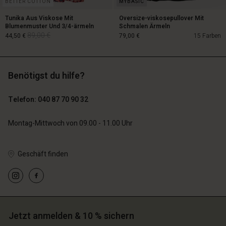
BETTER COTTON
Tunika Aus Viskose Mit
Oversize-viskosepullover Mit
Blumenmuster Und 3/4-ärmeln
Schmalen Ärmeln
89,00 €
44,50 €
79,00 €
15 Farben
Benötigst du hilfe?
89,00 €
44,50 €
Telefon: 040 87 70 90 32
79,00 €
Montag-Mittwoch von 09.00 - 11.00 Uhr
Geschäft finden
n Konto
n Konto
n Konto
n Konto
n Konto
chäft finden
chäft finden
Jetzt anmelden & 10 % sichern
chäft finden
chäft finden
chäft finden
hland | Ein Land auswählen
schland | Ein Land auswählen