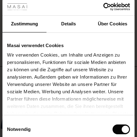
 Sale
EINE BEWERTUNG SCHREIBEN
ale)
Zustimmung
Details
Über Cookies
le)
ALLE BEWERTUNGEN AUS ALLEN LÄNDERN ANSEHEN
Masai verwendet Cookies
(Sale)
Wir verwenden Cookies, um Inhalte und Anzeigen zu
 First Layers
personalisieren, Funktionen für soziale Medien anbieten
(Sale)
im Sale
e Sets
zu können und die Zugriffe auf unsere Website zu
rney Begins – Pre-Autumn 2026
Meistverkauft
analysieren. Außerdem geben wir Informationen zu Ihrer
Sale)
 Sale
s
us Leinen
sai
Verantwortung
Verwendung unserer Website an unsere Partner für
with Ease - Summer 2026
50%
soziale Medien, Werbung und Analysen weiter. Unsere
Sale)
im Sale
 – Ihre Garderobe beginnt hier
leitung
Partner führen diese Informationen möglicherweise mit
 Summer - Summer 2026
sen (Sale)
 Sale
usen
ories
 FSC®
weiteren Daten zusammen, die Sie ihnen bereitgestellt
l Ease - Spring 2026
haben oder die sie im Rahmen Ihrer Nutzung der Dienste
Sale)
im Sale
assformen
aterialien
gesammelt haben.
Einwilligungsauswahl
nfolding – Spring 2026
Notwendig
Sale)
 im Sale
s
eschäfte
ieferanten