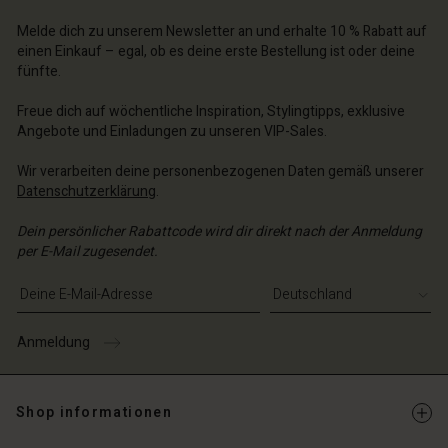
schland | Ein Land auswählen
schland | Ein Land auswählen
n Konto
Melde dich zu unserem Newsletter an und erhalte 10 % Rabatt auf
schland | Ein Land auswählen
einen Einkauf – egal, ob es deine erste Bestellung ist oder deine
n Konto
fünfte.
chäft finden
chäft finden
schland | Ein Land auswählen
Freue dich auf wöchentliche Inspiration, Stylingtipps, exklusive
Angebote und Einladungen zu unseren VIP-Sales.
schland | Ein Land auswählen
Wir verarbeiten deine personenbezogenen Daten gemäß unserer
Datenschutzerklärung
.
Dein persönlicher Rabattcode wird dir direkt nach der Anmeldung
per E-Mail zugesendet.
E-Mail-Adresse eingeben
Anmeldung
Shop informationen