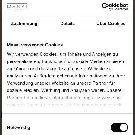
–
 Sale
und
EINE BEWERTUNG SCHREIBEN
für
alles
ale)
Zustimmung
Details
Über Cookies
dazwischen.
ALLE BEWERTUNGEN AUS ALLEN LÄNDERN ANSEHEN
le)
Masai verwendet Cookies
(Sale)
Wir verwenden Cookies, um Inhalte und Anzeigen zu
 First Layers
personalisieren, Funktionen für soziale Medien anbieten
(Sale)
im Sale
e Sets
Meistverkauft
zu können und die Zugriffe auf unsere Website zu
rney Begins – Pre-Autumn 2026
analysieren. Außerdem geben wir Informationen zu Ihrer
Sale)
 Sale
s
us Leinen
sai
Verantwortung
50%
Verwendung unserer Website an unsere Partner für
with Ease - Summer 2026
soziale Medien, Werbung und Analysen weiter. Unsere
Sale)
im Sale
 – Ihre Garderobe beginnt hier
leitung
Partner führen diese Informationen möglicherweise mit
 Summer - Summer 2026
sen (Sale)
 Sale
usen
ories
 FSC®
weiteren Daten zusammen, die Sie ihnen bereitgestellt
l Ease - Spring 2026
haben oder die sie im Rahmen Ihrer Nutzung der Dienste
Sale)
im Sale
assformen
aterialien
gesammelt haben.
Einwilligungsauswahl
nfolding – Spring 2026
Notwendig
Sale)
 im Sale
s
eschäfte
ieferanten