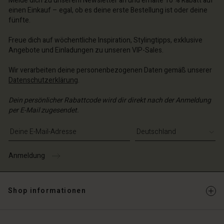
Melde dich zu unserem Newsletter an und erhalte 10 % Rabatt auf
einen Einkauf – egal, ob es deine erste Bestellung ist oder deine
schland | Ein Land auswählen
schland | Ein Land auswählen
n Konto
schland | Ein Land auswählen
fünfte.
n Konto
chäft finden
Freue dich auf wöchentliche Inspiration, Stylingtipps, exklusive
chäft finden
Angebote und Einladungen zu unseren VIP-Sales.
schland | Ein Land auswählen
schland | Ein Land auswählen
Wir verarbeiten deine personenbezogenen Daten gemäß unserer
Datenschutzerklärung
.
Dein persönlicher Rabattcode wird dir direkt nach der Anmeldung
per E-Mail zugesendet.
E-Mail-Adresse eingeben
Anmeldung
Shop informationen