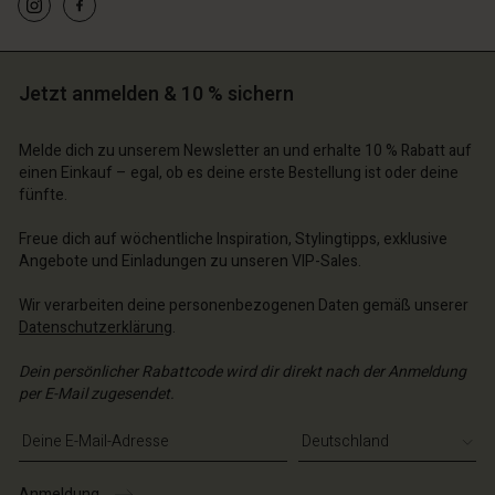
n Konto
n Konto
n Konto
n Konto
n Konto
chäft finden
chäft finden
chäft finden
chäft finden
Jetzt anmelden & 10 % sichern
chäft finden
schland | Ein Land auswählen
schland | Ein Land auswählen
schland | Ein Land auswählen
schland | Ein Land auswählen
n Konto
schland | Ein Land auswählen
Melde dich zu unserem Newsletter an und erhalte 10 % Rabatt auf
n Konto
einen Einkauf – egal, ob es deine erste Bestellung ist oder deine
chäft finden
fünfte.
chäft finden
schland | Ein Land auswählen
Freue dich auf wöchentliche Inspiration, Stylingtipps, exklusive
schland | Ein Land auswählen
Angebote und Einladungen zu unseren VIP-Sales.
Wir verarbeiten deine personenbezogenen Daten gemäß unserer
Datenschutzerklärung
.
Dein persönlicher Rabattcode wird dir direkt nach der Anmeldung
per E-Mail zugesendet.
E-Mail-Adresse eingeben
Anmeldung