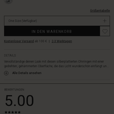
Ein
ONE.html
Paar
EUR
Ohrringe,
Größentabelle
9.50
die
Verfügbar
Schlichtheit,
One Size
(Verfügbar)
Weiblichkeit
Promotions
und
IN DEN WARENKORB
kühle
Eleganz
Kostenloser Versand
ab 100 €
|
2-3 Werktagen
vereinen.
DETAILS
Vervollständige deinen Look mit diesen silberplattierten Ohrringen mit einer
gedrehten, gehämmerten Oberfläche, die das Licht wunderschön einfängt un...
Alle Details ansehen
BEWERTUNGEN
5.00
5.0