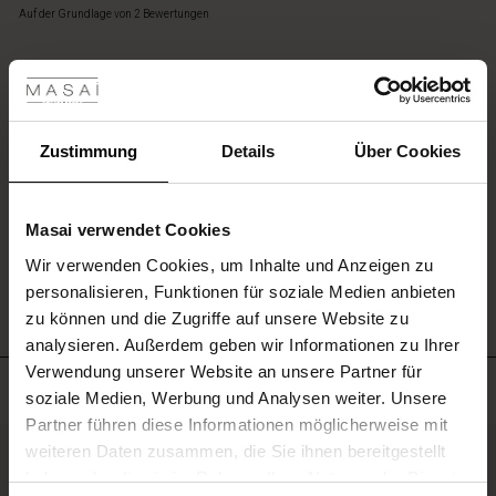
star
Auf der Grundlage von 2 Bewertungen
rating
les ansehen
Sehr schön und leicht zu
 Sale
Sehr schön und leicht zu tragen
Claudia W.
ale)
Zustimmung
Details
Über Cookies
EINE BEWERTUNG SCHREIBEN
le)
Masai verwendet Cookies
(Sale)
Wir verwenden Cookies, um Inhalte und Anzeigen zu
ALLE BEWERTUNGEN ANSEHEN
 First Layers
personalisieren, Funktionen für soziale Medien anbieten
(Sale)
im Sale
e Sets
zu können und die Zugriffe auf unsere Website zu
rney Begins – Pre-Autumn 2026
analysieren. Außerdem geben wir Informationen zu Ihrer
Sale)
 Sale
s
us Leinen
sai
Verantwortung
Verwendung unserer Website an unsere Partner für
with Ease - Summer 2026
Meistverkauft
soziale Medien, Werbung und Analysen weiter. Unsere
Sale)
im Sale
 – Ihre Garderobe beginnt hier
leitung
Partner führen diese Informationen möglicherweise mit
 Summer - Summer 2026
50%
sen (Sale)
 Sale
usen
ories
 FSC®
weiteren Daten zusammen, die Sie ihnen bereitgestellt
l Ease - Spring 2026
haben oder die sie im Rahmen Ihrer Nutzung der Dienste