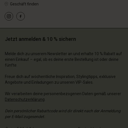
Geschäft finden
n Konto
n Konto
Jetzt anmelden & 10 % sichern
n Konto
n Konto
n Konto
äft finden
chäft finden
chäft finden
chäft finden
Melde dich zu unserem Newsletter an und erhalte 10 % Rabatt auf
chäft finden
hland | Ein Land auswählen
schland | Ein Land auswählen
einen Einkauf – egal, ob es deine erste Bestellung ist oder deine
schland | Ein Land auswählen
schland | Ein Land auswählen
fünfte.
n Konto
schland | Ein Land auswählen
n Konto
Freue dich auf wöchentliche Inspiration, Stylingtipps, exklusive
chäft finden
Angebote und Einladungen zu unseren VIP-Sales.
chäft finden
schland | Ein Land auswählen
Wir verarbeiten deine personenbezogenen Daten gemäß unserer
schland | Ein Land auswählen
Datenschutzerklärung
.
Dein persönlicher Rabattcode wird dir direkt nach der Anmeldung
per E-Mail zugesendet.
E-Mail-Adresse eingeben