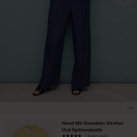
1/6
Promotions
Hemd Mit Gewebten Streifen
Und Spitzendetails
5.0
1 Bewertungen