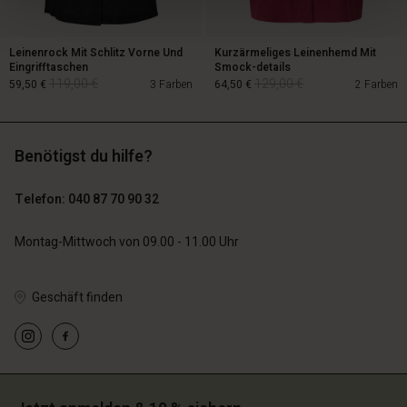
Leinenrock Mit Schlitz Vorne Und
Kurzärmeliges Leinenhemd Mit
Eingrifftaschen
Smock-details
119,00 €
129,00 €
59,50 €
3 Farben
64,50 €
2 Farben
Benötigst du hilfe?
119,00 €
129,00 €
59,50 €
64,50 €
Telefon: 040 87 70 90 32
Montag-Mittwoch von 09.00 - 11.00 Uhr
Geschäft finden
n Konto
n Konto