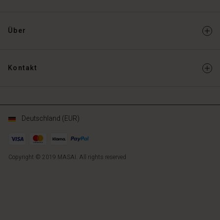
Über
Kontakt
Deutschland (EUR)
Copyright © 2019 MASAI. All rights reserved
DE
DE
de_DE