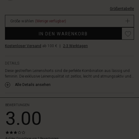
mit
ruckseite/1010871-
einem
Größentabelle
4004P-
Shirt,
M.html
einer
Größe wählen
(Wenige verfügbar)
EUR
Tunika
54.50
Promotions
oder
IN DEN WARENKORB
Verfügbar
einer
Hemdbluse
Kostenloser Versand
ab 100 €
|
2-3 Werktagen
in
den
gleichen
DETAILS
Farbtönen
Diese gestreiften Leinenshorts sind die perfekte Kombination aus lässig und
für
feminin. Die exklusive Leinenqualität ist zeitlos, leicht und atmungsaktiv und...
einen
Alle Details ansehen
mühelos
femininen
Look.
BEWERTUNGEN
3.00
3.0
star
Auf der Grundlage von 2 Bewertungen