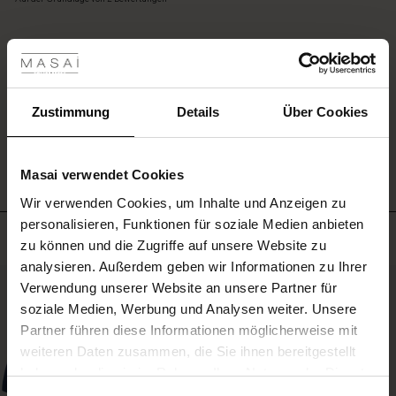
rating
les ansehen
 Sale
EINE BEWERTUNG SCHREIBEN
ale)
Zustimmung
Details
Über Cookies
ALLE BEWERTUNGEN AUS ALLEN LÄNDERN ANSEHEN
le)
Masai verwendet Cookies
(Sale)
Wir verwenden Cookies, um Inhalte und Anzeigen zu
 First Layers
personalisieren, Funktionen für soziale Medien anbieten
(Sale)
im Sale
e Sets
Meistverkauft
zu können und die Zugriffe auf unsere Website zu
rney Begins – Pre-Autumn 2026
analysieren. Außerdem geben wir Informationen zu Ihrer
Sale)
 Sale
s
us Leinen
sai
Verantwortung
50%
Verwendung unserer Website an unsere Partner für
with Ease - Summer 2026
soziale Medien, Werbung und Analysen weiter. Unsere
Sale)
im Sale
 – Ihre Garderobe beginnt hier
leitung
Partner führen diese Informationen möglicherweise mit
 Summer - Summer 2026
sen (Sale)
 Sale
usen
ories
 FSC®
weiteren Daten zusammen, die Sie ihnen bereitgestellt
l Ease - Spring 2026
haben oder die sie im Rahmen Ihrer Nutzung der Dienste
Sale)
im Sale
assformen
aterialien
gesammelt haben.