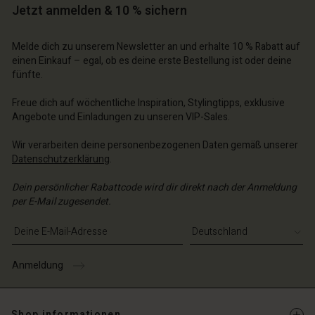
Jetzt anmelden & 10 % sichern
chäft finden
schland | Ein Land auswählen
schland | Ein Land auswählen
Melde dich zu unserem Newsletter an und erhalte 10 % Rabatt auf
einen Einkauf – egal, ob es deine erste Bestellung ist oder deine
fünfte.
Freue dich auf wöchentliche Inspiration, Stylingtipps, exklusive
Angebote und Einladungen zu unseren VIP-Sales.
Wir verarbeiten deine personenbezogenen Daten gemäß unserer
Datenschutzerklärung
.
Dein persönlicher Rabattcode wird dir direkt nach der Anmeldung
per E-Mail zugesendet.
E-Mail-Adresse eingeben
Anmeldung
Shop informationen