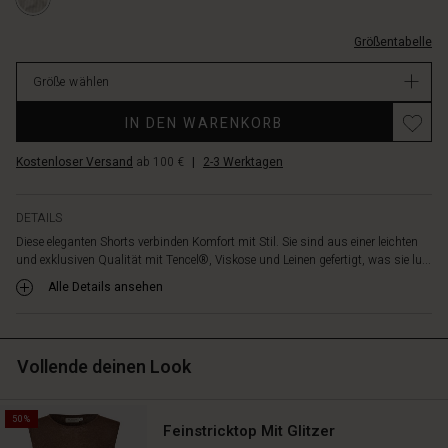
die
1005P-
weiten
L.html
Beine
Größentabelle
EUR
optimale
44.50
Bewegungsfreiheit
Größe wählen
Verfügbar
bieten.
Promotions
Kombiniere
IN DEN WARENKORB
sie
mit
Kostenloser Versand
ab 100 €
|
2-3 Werktagen
dem
passenden
DETAILS
Blazer
für
Diese eleganten Shorts verbinden Komfort mit Stil. Sie sind aus einer leichten
und exklusiven Qualität mit Tencel®, Viskose und Leinen gefertigt, was sie lu...
einen
eleganten
Alle Details ansehen
Sommer-
Look
oder
mit
Vollende deinen Look
einer
schlichten
Hemdbluse
50%
Feinstricktop Mit Glitzer
oder