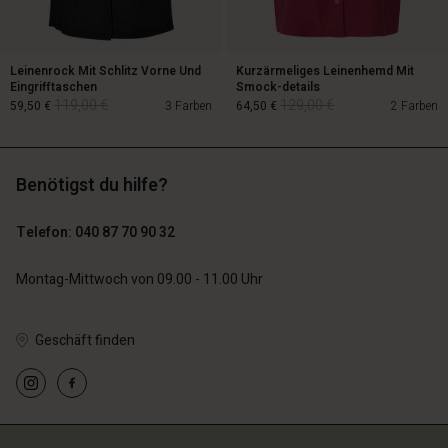
Leinenrock Mit Schlitz Vorne Und
Kurzärmeliges Leinenhemd Mit
Eingrifftaschen
Smock-details
119,00 €
129,00 €
59,50 €
3 Farben
64,50 €
2 Farben
Benötigst du hilfe?
119,00 €
129,00 €
59,50 €
64,50 €
Telefon: 040 87 70 90 32
Montag-Mittwoch von 09.00 - 11.00 Uhr
n Konto
n Konto
n Konto
n Konto
n Konto
chäft finden
chäft finden
Geschäft finden
chäft finden
chäft finden
chäft finden
schland | Ein Land auswählen
schland | Ein Land auswählen
schland | Ein Land auswählen
schland | Ein Land auswählen
n Konto
schland | Ein Land auswählen
n Konto
chäft finden