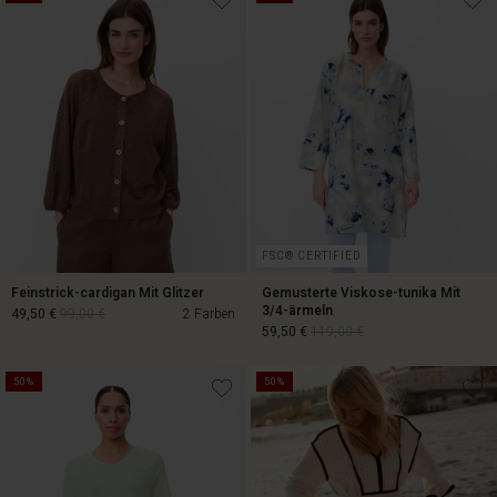
64,50 €
129,00 €
159,00 €
FSC® CERTIFIED
Feinstrick-cardigan Mit Glitzer
Gemusterte Viskose-tunika Mit
3/4-ärmeln
49,50 €
99,00 €
2 Farben
59,50 €
119,00 €
50%
50%
49,50 €
99,00 €
59,50 €
119,00 €