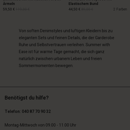
schland | Ein Land auswählen
schland | Ein Land auswählen
Ärmeln
Elastischem Bund
schland | Ein Land auswählen
schland | Ein Land auswählen
59,50 €
119,00 €
44,50 €
89,00 €
2 Farben
n Konto
schland | Ein Land auswählen
n Konto
chäft finden
chäft finden
Von soften Denimstyles und luftigen Kleidern bis zu
schland | Ein Land auswählen
59,50 €
119,00 €
44,50 €
89,00 €
eleganten Sets und feinen Details, die der Garderobe
schland | Ein Land auswählen
Ruhe und Selbstvertrauen verleihen. Summer with
Ease ist für warme Tage gemacht, die sich ganz
natürlich zwischen urbanem Leben und freien
Sommermomenten bewegen.
Benötigst du hilfe?
Telefon: 040 87 70 90 32
Montag-Mittwoch von 09.00 - 11.00 Uhr