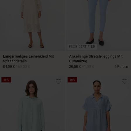
FSC® CERTIFIED
Langärmeliges Leinenkleid Mit
Ankellange Stretch-leggings Mit
Spitzendetails
Gummizug
84,50 €
169,00 €
20,50 €
41,00 €
6 Farben
50%
50%
84,50 €
169,00 €
20,50 €
41,00 €