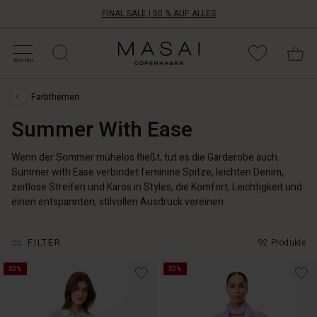
FINAL SALE | 50 % AUF ALLES
ALE KATEGORIEN
HOPPE DEINE GRÖSSE
ATEGORIEN
OLLEKTIONEN
NSPIRATION
NSERE WELT
NSERE VERANTWORTUNG
Masai
Clothing
MENU
Company
Aps
Farbthemen
Farbthemen
›
Summer With Ease
Summer
With
Ease
Wenn der Sommer mühelos fließt, tut es die Garderobe auch.
Summer with Ease verbindet feminine Spitze, leichten Denim,
zeitlose Streifen und Karos in Styles, die Komfort, Leichtigkeit und
einen entspannten, stilvollen Ausdruck vereinen.
FILTER
92 Produkte
50%
50%