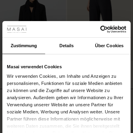
les ansehen
 Sale
ale)
Zustimmung
Details
Über Cookies
le)
Bomuldstørklæde Med Frynser
Jerseyhose Mit Weitem Bein Und
Masai verwendet Cookies
Eingrifftaschen
29,00 €
9 Farben
(Sale)
Wir verwenden Cookies, um Inhalte und Anzeigen zu
99,00 €
3 Farben
 First Layers
personalisieren, Funktionen für soziale Medien anbieten
(Sale)
im Sale
e Sets
zu können und die Zugriffe auf unsere Website zu
rney Begins – Pre-Autumn 2026
29,00 €
analysieren. Außerdem geben wir Informationen zu Ihrer
Benötigst du hilfe?
Sale)
 Sale
s
us Leinen
sai
Verantwortung
99,00 €
Verwendung unserer Website an unsere Partner für
with Ease - Summer 2026
soziale Medien, Werbung und Analysen weiter. Unsere
Sale)
im Sale
 – Ihre Garderobe beginnt hier
leitung
Telefon: 040 87 70 90 32
Partner führen diese Informationen möglicherweise mit
 Summer - Summer 2026
sen (Sale)
 Sale
usen
ories
 FSC®
weiteren Daten zusammen, die Sie ihnen bereitgestellt
Montag-Mittwoch von 09.00 - 11.00 Uhr
l Ease - Spring 2026