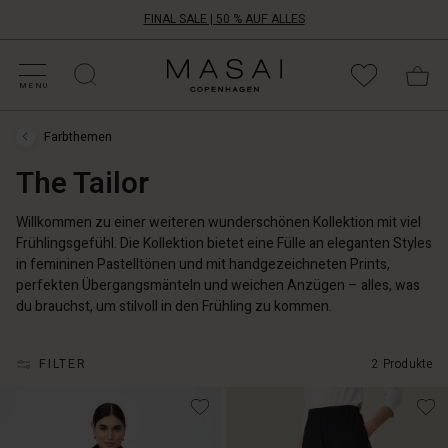
FINAL SALE | 50 % AUF ALLES
ALE KATEGORIEN
HOPPE DEINE GRÖSSE
ATEGORIEN
OLLEKTIONEN
NSPIRATION
NSERE WELT
NSERE VERANTWORTUNG
Masai
Clothing
MENU
Company
Aps
Farbthemen
Farbthemen
›
The Tailor
The
Tailor
Willkommen zu einer weiteren wunderschönen Kollektion mit viel
Frühlingsgefühl. Die Kollektion bietet eine Fülle an eleganten Styles
in femininen Pastelltönen und mit handgezeichneten Prints,
perfekten Übergangsmänteln und weichen Anzügen – alles, was
du brauchst, um stilvoll in den Frühling zu kommen.
FILTER
2 Produkte