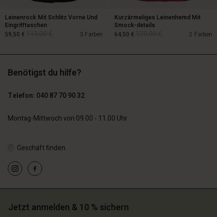
Leinenrock Mit Schlitz Vorne Und
Kurzärmeliges Leinenhemd Mit
Eingrifftaschen
Smock-details
119,00 €
129,00 €
59,50 €
3 Farben
64,50 €
2 Farben
Benötigst du hilfe?
119,00 €
129,00 €
59,50 €
64,50 €
Telefon: 040 87 70 90 32
Montag-Mittwoch von 09.00 - 11.00 Uhr
Geschäft finden
n Konto
n Konto
n Konto
n Konto
n Konto
chäft finden
chäft finden
Jetzt anmelden & 10 % sichern
chäft finden
chäft finden
chäft finden
schland | Ein Land auswählen
schland | Ein Land auswählen