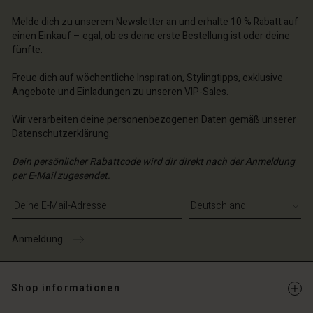
schland | Ein Land auswählen
schland | Ein Land auswählen
n Konto
Melde dich zu unserem Newsletter an und erhalte 10 % Rabatt auf
schland | Ein Land auswählen
einen Einkauf – egal, ob es deine erste Bestellung ist oder deine
n Konto
fünfte.
chäft finden
chäft finden
schland | Ein Land auswählen
Freue dich auf wöchentliche Inspiration, Stylingtipps, exklusive
Angebote und Einladungen zu unseren VIP-Sales.
schland | Ein Land auswählen
Wir verarbeiten deine personenbezogenen Daten gemäß unserer
Datenschutzerklärung
.
Dein persönlicher Rabattcode wird dir direkt nach der Anmeldung
per E-Mail zugesendet.
E-Mail-Adresse eingeben
Anmeldung
Shop informationen