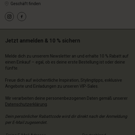
Geschäft finden
Jetzt anmelden & 10 % sichern
Melde dich zu unserem Newsletter an und erhalte 10 % Rabatt auf
n Konto
n Konto
einen Einkauf – egal, ob es deine erste Bestellung ist oder deine
fünfte.
n Konto
n Konto
n Konto
chäft finden
chäft finden
Freue dich auf wöchentliche Inspiration, Stylingtipps, exklusive
chäft finden
chäft finden
chäft finden
schland | Ein Land auswählen
schland | Ein Land auswählen
Angebote und Einladungen zu unseren VIP-Sales.
schland | Ein Land auswählen
schland | Ein Land auswählen
n Konto
schland | Ein Land auswählen
Wir verarbeiten deine personenbezogenen Daten gemäß unserer
n Konto
Datenschutzerklärung
.
chäft finden
chäft finden
Dein persönlicher Rabattcode wird dir direkt nach der Anmeldung
schland | Ein Land auswählen
per E-Mail zugesendet.
schland | Ein Land auswählen
E-Mail-Adresse eingeben