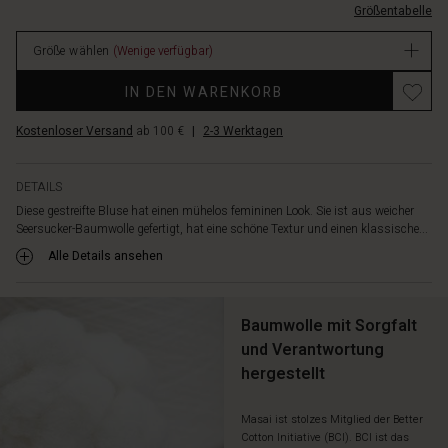
schwarzen
Größentabelle
Verfügbar
Hosen
und
Größe wählen
(Wenige verfügbar)
goldenem
Schmuck
IN DEN WARENKORB
für
einen
Kostenloser Versand
ab 100 €
|
2-3 Werktagen
rundum
schlicht
stilvollen
DETAILS
Look.
Diese gestreifte Bluse hat einen mühelos femininen Look. Sie ist aus weicher
Seersucker-Baumwolle gefertigt, hat eine schöne Textur und einen klassische...
Alle Details ansehen
Baumwolle mit Sorgfalt
und Verantwortung
hergestellt
Masai ist stolzes Mitglied der Better
Cotton Initiative (BCI). BCI ist das