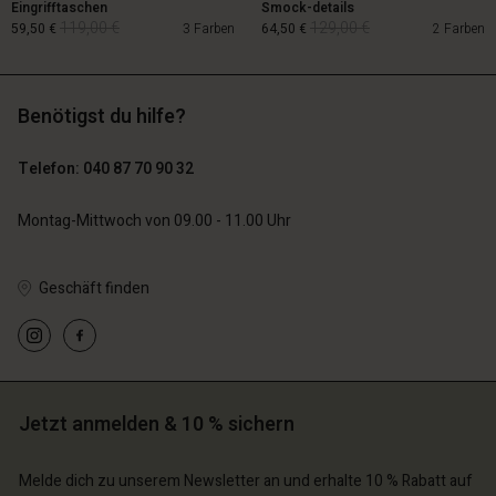
Eingrifftaschen
Smock-details
119,00 €
129,00 €
59,50 €
3 Farben
64,50 €
2 Farben
Benötigst du hilfe?
119,00 €
129,00 €
59,50 €
64,50 €
Telefon: 040 87 70 90 32
Montag-Mittwoch von 09.00 - 11.00 Uhr
n Konto
Geschäft finden
n Konto
n Konto
chäft finden
n Konto
n Konto
chäft finden
chäft finden
schland | Ein Land auswählen
chäft finden
chäft finden
schland | Ein Land auswählen
schland | Ein Land auswählen
Jetzt anmelden & 10 % sichern
schland | Ein Land auswählen
schland | Ein Land auswählen
n Konto
Melde dich zu unserem Newsletter an und erhalte 10 % Rabatt auf