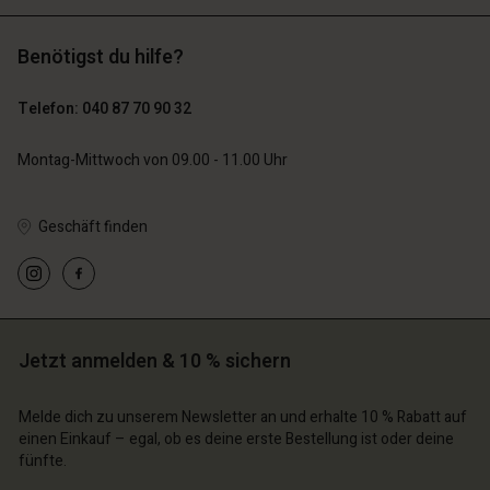
Benötigst du hilfe?
119,00 €
129,00 €
59,50 €
64,50 €
Telefon: 040 87 70 90 32
n Konto
n Konto
Montag-Mittwoch von 09.00 - 11.00 Uhr
n Konto
n Konto
n Konto
chäft finden
chäft finden
chäft finden
chäft finden
chäft finden
schland | Ein Land auswählen
schland | Ein Land auswählen
Geschäft finden
schland | Ein Land auswählen
schland | Ein Land auswählen
n Konto
schland | Ein Land auswählen
n Konto
chäft finden
chäft finden
schland | Ein Land auswählen
Jetzt anmelden & 10 % sichern
schland | Ein Land auswählen
Melde dich zu unserem Newsletter an und erhalte 10 % Rabatt auf
einen Einkauf – egal, ob es deine erste Bestellung ist oder deine
fünfte.