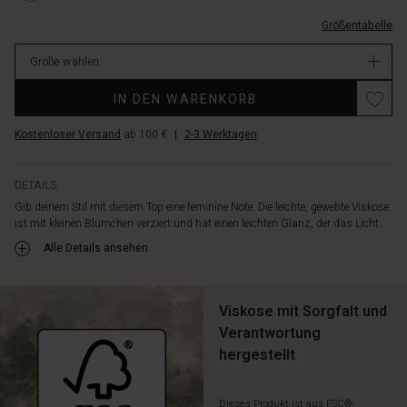
am
EUR
Hals,
Größentabelle
89.00
der
Verfügbar
für
Größe wählen
einen
weichen
IN DEN WARENKORB
und
eleganten
Kostenloser Versand
ab 100 €
|
2-3 Werktagen
Fall
sorgt.
Kombiniere
DETAILS
es
Gib deinem Stil mit diesem Top eine feminine Note. Die leichte, gewebte Viskose
mit
ist mit kleinen Blümchen verziert und hat einen leichten Glanz, der das Licht...
schwarzen
Alle Details ansehen
Hosen,
Shorts
oder
Viskose mit Sorgfalt und
einem
Rock
Verantwortung
für
hergestellt
einen
einfachen,
eleganten
Dieses Produkt ist aus FSC®-