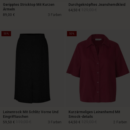
Geripptes Stricktop Mit Kurzen
Durchgeknöpftes Jeanshemdkleid
Ärmeln
129,00 €
64,50 €
89,00 €
3 Farben
50%
50%
129,00 €
64,50 €
89,00 €
Leinenrock Mit Schlitz Vorne Und
Kurzärmeliges Leinenhemd Mit
Eingrifftaschen
Smock-details
119,00 €
129,00 €
59,50 €
3 Farben
64,50 €
2 Farben