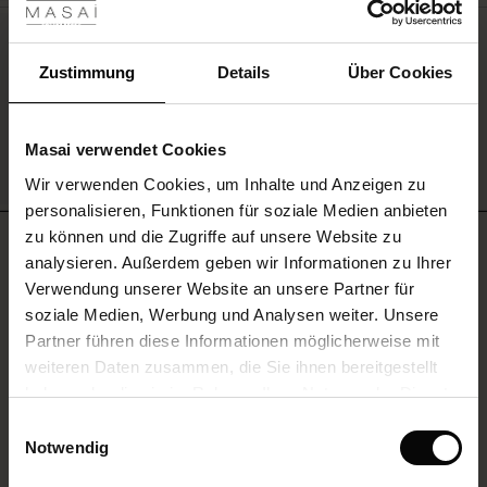
 Sale
Gewebte Hose Mit Stretch Und
Knopfdetail Am Bein
ale)
Zustimmung
Details
Über Cookies
119,00 €
le)
Masai verwendet Cookies
(Sale)
MEHR SEHEN
Wir verwenden Cookies, um Inhalte und Anzeigen zu
 First Layers
personalisieren, Funktionen für soziale Medien anbieten
(Sale)
im Sale
e Sets
zu können und die Zugriffe auf unsere Website zu
BEWERTUNGEN
rney Begins – Pre-Autumn 2026
5.00
analysieren. Außerdem geben wir Informationen zu Ihrer
Sale)
 Sale
s
us Leinen
sai
Verantwortung
Verwendung unserer Website an unsere Partner für
with Ease - Summer 2026
soziale Medien, Werbung und Analysen weiter. Unsere
Sale)
im Sale
 – Ihre Garderobe beginnt hier
leitung
5.0
Partner führen diese Informationen möglicherweise mit
 Summer - Summer 2026
star
Auf der Grundlage von 1 Bewertungen
sen (Sale)
 Sale
usen
ories
 FSC®
weiteren Daten zusammen, die Sie ihnen bereitgestellt
rating
l Ease - Spring 2026
haben oder die sie im Rahmen Ihrer Nutzung der Dienste
Sale)
im Sale
assformen
aterialien
gesammelt haben.
Einwilligungsauswahl
nfolding – Spring 2026
Notwendig
EINE BEWERTUNG SCHREIBEN
Sale)
 im Sale
s
eschäfte
ieferanten