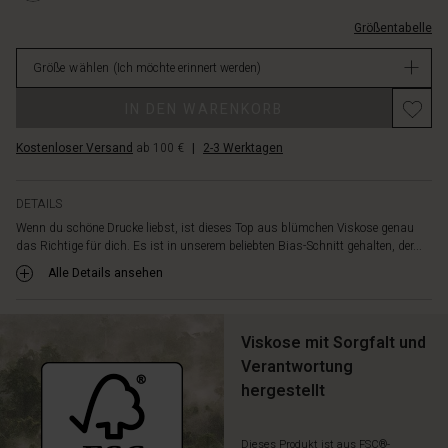
ist
L.html
schlicht
Größentabelle
EUR
und
79.00
elegant
Größe wählen
(Ich möchte erinnert werden)
Nicht
mit
verfügbar
tiefem
IN DEN WARENKORB
V-
Ausschnitt
Kostenloser Versand
ab 100 €
|
2-3 Werktagen
und
langen,
schmalen
DETAILS
Ärmeln.
Wenn du schöne Drucke liebst, ist dieses Top aus blümchen Viskose genau
Kombiniere
das Richtige für dich. Es ist in unserem beliebten Bias-Schnitt gehalten, der...
das
Alle Details ansehen
Oberteil
mit
deiner
Viskose mit Sorgfalt und
Lieblingshose
oder
Verantwortung
einem
hergestellt
einfachen
Rock
für
Dieses Produkt ist aus FSC®-