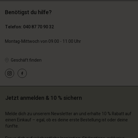
Benötigst du hilfe?
119,00 €
129,00 €
59,50 €
64,50 €
Telefon: 040 87 70 90 32
Montag-Mittwoch von 09.00 - 11.00 Uhr
Geschäft finden
n Konto
n Konto
n Konto
n Konto
n Konto
chäft finden
chäft finden
chäft finden
chäft finden
chäft finden
schland | Ein Land auswählen
schland | Ein Land auswählen
Jetzt anmelden & 10 % sichern
schland | Ein Land auswählen
schland | Ein Land auswählen
n Konto
schland | Ein Land auswählen
n Konto
Melde dich zu unserem Newsletter an und erhalte 10 % Rabatt auf
chäft finden
einen Einkauf – egal, ob es deine erste Bestellung ist oder deine
chäft finden
fünfte.
schland | Ein Land auswählen
schland | Ein Land auswählen