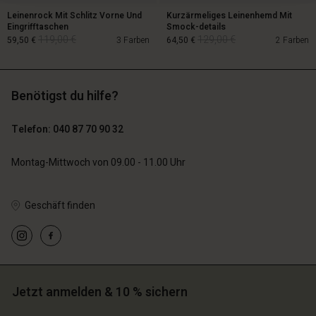
Leinenrock Mit Schlitz Vorne Und
Kurzärmeliges Leinenhemd Mit
Eingrifftaschen
Smock-details
119,00 €
129,00 €
59,50 €
3 Farben
64,50 €
2 Farben
Benötigst du hilfe?
119,00 €
129,00 €
59,50 €
64,50 €
Telefon: 040 87 70 90 32
Montag-Mittwoch von 09.00 - 11.00 Uhr
Geschäft finden
n Konto
n Konto
n Konto
n Konto
n Konto
chäft finden
chäft finden
Jetzt anmelden & 10 % sichern
chäft finden
chäft finden
chäft finden
schland | Ein Land auswählen
schland | Ein Land auswählen