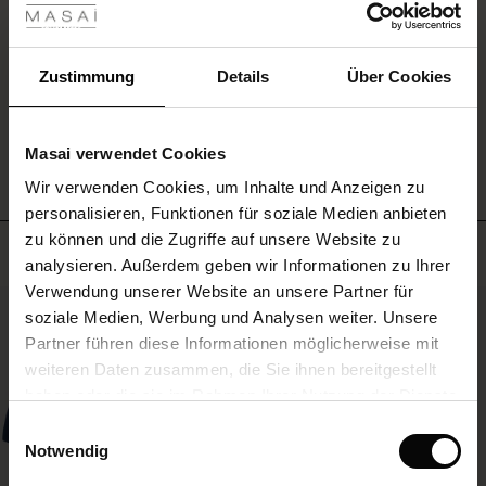
 Sale
EINE BEWERTUNG SCHREIBEN
ale)
Zustimmung
Details
Über Cookies
le)
ALLE BEWERTUNGEN AUS ALLEN LÄNDERN ANSEHEN
Masai verwendet Cookies
(Sale)
Wir verwenden Cookies, um Inhalte und Anzeigen zu
 First Layers
personalisieren, Funktionen für soziale Medien anbieten
(Sale)
im Sale
e Sets
zu können und die Zugriffe auf unsere Website zu
rney Begins – Pre-Autumn 2026
Meistverkauft
analysieren. Außerdem geben wir Informationen zu Ihrer
Sale)
 Sale
s
us Leinen
sai
Verantwortung
Verwendung unserer Website an unsere Partner für
with Ease - Summer 2026
50%
soziale Medien, Werbung und Analysen weiter. Unsere
Sale)
im Sale
 – Ihre Garderobe beginnt hier
leitung
Partner führen diese Informationen möglicherweise mit
 Summer - Summer 2026
sen (Sale)
 Sale
usen
ories
 FSC®
weiteren Daten zusammen, die Sie ihnen bereitgestellt
l Ease - Spring 2026
haben oder die sie im Rahmen Ihrer Nutzung der Dienste
Sale)
im Sale
assformen
aterialien
gesammelt haben.
Einwilligungsauswahl
nfolding – Spring 2026
Notwendig
Sale)
 im Sale
s
eschäfte
ieferanten