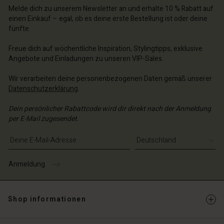
schland | Ein Land auswählen
schland | Ein Land auswählen
Melde dich zu unserem Newsletter an und erhalte 10 % Rabatt auf
n Konto
schland | Ein Land auswählen
einen Einkauf – egal, ob es deine erste Bestellung ist oder deine
n Konto
fünfte.
chäft finden
chäft finden
Freue dich auf wöchentliche Inspiration, Stylingtipps, exklusive
schland | Ein Land auswählen
Angebote und Einladungen zu unseren VIP-Sales.
schland | Ein Land auswählen
Wir verarbeiten deine personenbezogenen Daten gemäß unserer
Datenschutzerklärung
.
Dein persönlicher Rabattcode wird dir direkt nach der Anmeldung
per E-Mail zugesendet.
E-Mail-Adresse eingeben
Anmeldung
Shop informationen