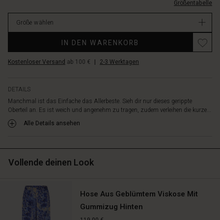
stylen.
Größentabelle
L.html
Trage
EUR
es
Größe wählen
89.00
allein
Verfügbar
mit
IN DEN WARENKORB
schmalen
Hosen
Kostenloser Versand
ab 100 €
|
2-3 Werktagen
oder
Jeans
für
DETAILS
einen
Manchmal ist das Einfache das Allerbeste. Sieh dir nur dieses gerippte
eleganten
Oberteil an. Es ist weich und angenehm zu tragen, zudem verleihen die kurze...
Alltagslook,
Alle Details ansehen
oder
kreiere
einen
coolen
Vollende deinen Look
Lagenlook,
indem
du
Hose Aus Geblümtem Viskose Mit
es
Gummizug Hinten
über
einer