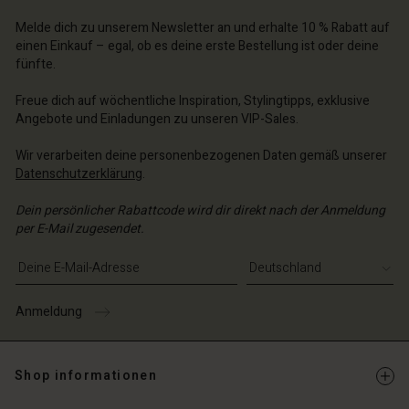
chäft finden
Melde dich zu unserem Newsletter an und erhalte 10 % Rabatt auf
chäft finden
einen Einkauf – egal, ob es deine erste Bestellung ist oder deine
schland | Ein Land auswählen
fünfte.
schland | Ein Land auswählen
Freue dich auf wöchentliche Inspiration, Stylingtipps, exklusive
Angebote und Einladungen zu unseren VIP-Sales.
Wir verarbeiten deine personenbezogenen Daten gemäß unserer
Datenschutzerklärung
.
Dein persönlicher Rabattcode wird dir direkt nach der Anmeldung
per E-Mail zugesendet.
E-Mail-Adresse eingeben
Anmeldung
Shop informationen