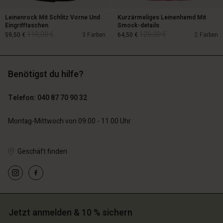
Leinenrock Mit Schlitz Vorne Und
Kurzärmeliges Leinenhemd Mit
Eingrifftaschen
Smock-details
119,00 €
129,00 €
59,50 €
3 Farben
64,50 €
2 Farben
Benötigst du hilfe?
119,00 €
129,00 €
59,50 €
64,50 €
Telefon: 040 87 70 90 32
Montag-Mittwoch von 09.00 - 11.00 Uhr
Geschäft finden
n Konto
n Konto
n Konto
n Konto
n Konto
chäft finden
chäft finden
chäft finden
chäft finden
chäft finden
schland | Ein Land auswählen
schland | Ein Land auswählen
schland | Ein Land auswählen
schland | Ein Land auswählen
n Konto
Jetzt anmelden & 10 % sichern
schland | Ein Land auswählen
n Konto