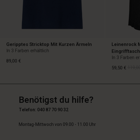
Geripptes Stricktop Mit Kurzen Ärmeln
Leinenrock M
In 3 Farben erhältlich
Eingrifftasc
In 3 Farben er
89,00 €
59,50 €
119,00
DE
DE
de_DE
89,00 €
Benötigst du hilfe?
59,50 €
119,00
Telefon: 040 87 70 90 32
Montag-Mittwoch von 09.00 - 11.00 Uhr