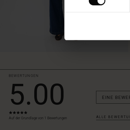
BEWERTUNGEN
5.00
EINE BEWE
5.0
ALLE BEWERTU
star
Auf der Grundlage von 1 Bewertungen
rating