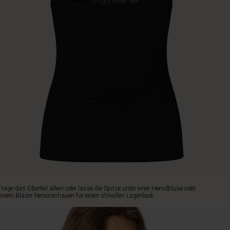
Trage das Oberteil allein oder lasse die Spitze unter einer Hemdbluse oder
einem Blazer hervorschauen für einen stilvollen Lagenlook.