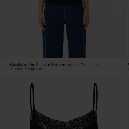
exklusivem
Jersey
mit
feinen,
verstellbaren
Riemen
und
einer
wunderschönen
Spitzenkante,
die
Aktualisiere deine Basics mit diesem eleganten Top, das Komfort und
eine
feminines Design vereint.
zarte
Note
verleiht.
Der
leicht
taillierte
Schnitt
sorgt
für
eine