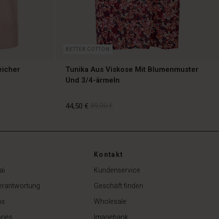
BETTER COTTON
eicher
Tunika Aus Viskose Mit Blumenmuster
Und 3/4-ärmeln
44,50 €
89,00 €
Kontakt
44,50 €
89,00 €
ai
Kundenservice
erantwortung
Geschäft finden
ps
Wholesale
ries
Imagebank