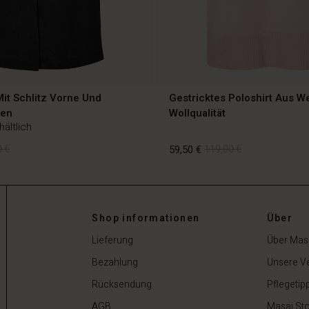
it Schlitz Vorne Und
Gestricktes Poloshirt Aus W
hen
Wollqualität
hältlich
 €
59,50 €
119,00 €
Shop informationen
Über
 €
59,50 €
119,00 €
Lieferung
Über Mas
Bezahlung
Unsere V
Rücksendung
Pflegetip
AGB
Masai Sto