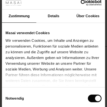
 Sale
NEU
Stretch-jeans Mit Weitem Bein Und
Längsnähten
ale)
Zustimmung
Details
Über Cookies
119,00 €
le)
Masai verwendet Cookies
(Sale)
MEHR SEHEN
Wir verwenden Cookies, um Inhalte und Anzeigen zu
 First Layers
personalisieren, Funktionen für soziale Medien anbieten
(Sale)
im Sale
e Sets
zu können und die Zugriffe auf unsere Website zu
BEWERTUNGEN
rney Begins – Pre-Autumn 2026
4.67
analysieren. Außerdem geben wir Informationen zu Ihrer
Sale)
 Sale
s
us Leinen
sai
Verantwortung
Verwendung unserer Website an unsere Partner für
with Ease - Summer 2026
soziale Medien, Werbung und Analysen weiter. Unsere
Sale)
im Sale
 – Ihre Garderobe beginnt hier
leitung
4.7
Partner führen diese Informationen möglicherweise mit
 Summer - Summer 2026
star
Auf der Grundlage von 3 Bewertungen
sen (Sale)
 Sale
usen
ories
 FSC®
weiteren Daten zusammen, die Sie ihnen bereitgestellt
rating
l Ease - Spring 2026
haben oder die sie im Rahmen Ihrer Nutzung der Dienste
Sale)
im Sale
assformen
aterialien
gesammelt haben.
Einwilligungsauswahl
nfolding – Spring 2026
Notwendig
EINE BEWERTUNG SCHREIBEN
Sale)
 im Sale
s
eschäfte
ieferanten