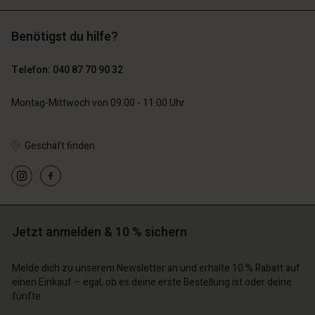
Benötigst du hilfe?
119,00 €
129,00 €
59,50 €
64,50 €
Telefon: 040 87 70 90 32
n Konto
n Konto
Montag-Mittwoch von 09.00 - 11.00 Uhr
n Konto
n Konto
n Konto
chäft finden
chäft finden
chäft finden
chäft finden
chäft finden
schland | Ein Land auswählen
schland | Ein Land auswählen
Geschäft finden
schland | Ein Land auswählen
schland | Ein Land auswählen
n Konto
schland | Ein Land auswählen
n Konto
chäft finden
chäft finden
schland | Ein Land auswählen
Jetzt anmelden & 10 % sichern
schland | Ein Land auswählen
Melde dich zu unserem Newsletter an und erhalte 10 % Rabatt auf
einen Einkauf – egal, ob es deine erste Bestellung ist oder deine
fünfte.