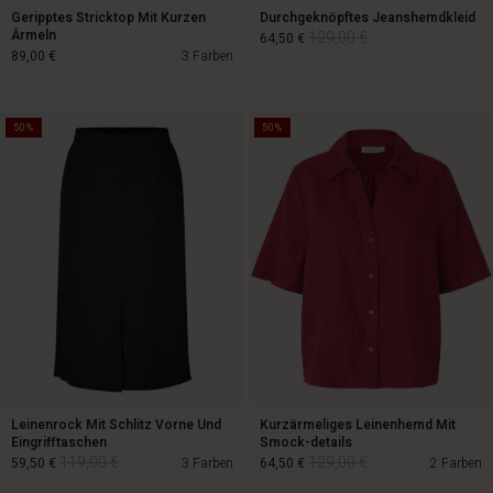
Geripptes Stricktop Mit Kurzen
Durchgeknöpftes Jeanshemdkleid
Ärmeln
129,00 €
64,50 €
89,00 €
3 Farben
50%
50%
129,00 €
64,50 €
89,00 €
Leinenrock Mit Schlitz Vorne Und
Kurzärmeliges Leinenhemd Mit
Eingrifftaschen
Smock-details
119,00 €
129,00 €
59,50 €
3 Farben
64,50 €
2 Farben