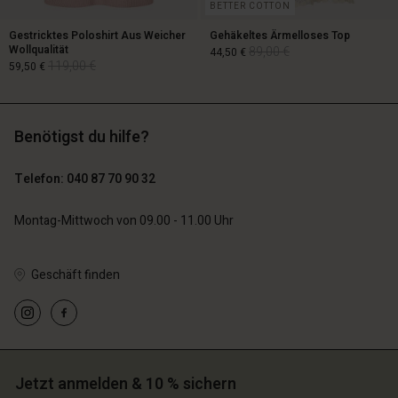
BETTER COTTON
Gestricktes Poloshirt Aus Weicher
Gehäkeltes Ärmelloses Top
Wollqualität
89,00 €
44,50 €
119,00 €
59,50 €
89,00 €
44,50 €
Benötigst du hilfe?
119,00 €
59,50 €
Telefon: 040 87 70 90 32
Montag-Mittwoch von 09.00 - 11.00 Uhr
Geschäft finden
n Konto
n Konto
n Konto
n Konto
n Konto
chäft finden
chäft finden
chäft finden
chäft finden
chäft finden
schland | Ein Land auswählen
schland | Ein Land auswählen
schland | Ein Land auswählen
schland | Ein Land auswählen
n Konto
Jetzt anmelden & 10 % sichern
schland | Ein Land auswählen