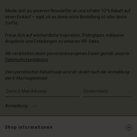
n Konto
chäft finden
Melde dich zu unserem Newsletter an und erhalte 10 % Rabatt auf
chäft finden
einen Einkauf – egal, ob es deine erste Bestellung ist oder deine
schland | Ein Land auswählen
fünfte.
schland | Ein Land auswählen
Freue dich auf wöchentliche Inspiration, Stylingtipps, exklusive
Angebote und Einladungen zu unseren VIP-Sales.
Wir verarbeiten deine personenbezogenen Daten gemäß unserer
Datenschutzerklärung
.
Dein persönlicher Rabattcode wird dir direkt nach der Anmeldung
per E-Mail zugesendet.
E-Mail-Adresse eingeben
Anmeldung
Shop informationen