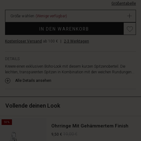
einen
Größentabelle
44.50
schlichten
Verfügbar
A-
Größe wählen
(Wenige verfügbar)
förmigen
Promotions
Schnitt
IN DEN WARENKORB
und
einen
Kostenloser Versand
ab 100 €
|
2-3 Werktagen
Rundhalsausschnitt
und
passt
DETAILS
perfekt
Kreiere einen exklusiven Boho-Look mit diesem kurzen Spitzenoberteil. Die
über
leichten, transparenten Spitzen in Kombination mit den weichen Rundungen...
ein
Alle Details ansehen
Kleid
–
oder
kombiniert
Vollende deinen Look
mit
hochgeschnittenen
Hosen
50%
Ohrringe Mit Gehämmertem Finish
und
einem
19,00 €
9,50 €
schmalen