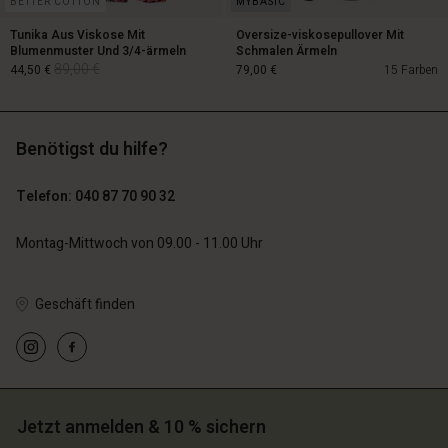
BETTER COTTON
Tunika Aus Viskose Mit
Oversize-viskosepullover Mit
Blumenmuster Und 3/4-ärmeln
Schmalen Ärmeln
89,00 €
44,50 €
79,00 €
15 Farben
Benötigst du hilfe?
89,00 €
44,50 €
Telefon: 040 87 70 90 32
79,00 €
Montag-Mittwoch von 09.00 - 11.00 Uhr
Geschäft finden
n Konto
n Konto
n Konto
n Konto
n Konto
chäft finden
chäft finden
chäft finden
chäft finden
chäft finden
schland | Ein Land auswählen
schland | Ein Land auswählen
schland | Ein Land auswählen
schland | Ein Land auswählen
n Konto
Jetzt anmelden & 10 % sichern
schland | Ein Land auswählen
n Konto