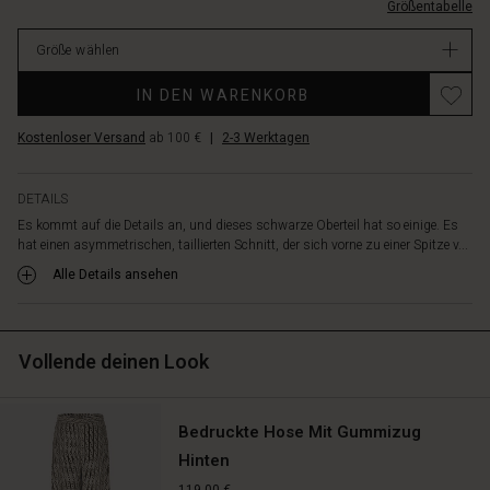
die
Größentabelle
L.html
deinem
EUR
Look
Größe wählen
59.00
eine
Verfügbar
feminine
IN DEN WARENKORB
Note
verleihen.
Kostenloser Versand
ab 100 €
|
2-3 Werktagen
Und
das
Beste
DETAILS
daran?
Es kommt auf die Details an, und dieses schwarze Oberteil hat so einige. Es
Komfort
hat einen asymmetrischen, taillierten Schnitt, der sich vorne zu einer Spitze v...
muss
Alle Details ansehen
nicht
geopfert
werden,
denn
Vollende deinen Look
es
ist
aus
Bedruckte Hose Mit Gummizug
weichem
Hinten
und
angenehmem