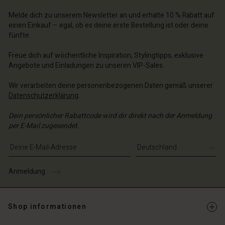
chäft finden
Melde dich zu unserem Newsletter an und erhalte 10 % Rabatt auf
chäft finden
einen Einkauf – egal, ob es deine erste Bestellung ist oder deine
schland | Ein Land auswählen
fünfte.
schland | Ein Land auswählen
Freue dich auf wöchentliche Inspiration, Stylingtipps, exklusive
Angebote und Einladungen zu unseren VIP-Sales.
Wir verarbeiten deine personenbezogenen Daten gemäß unserer
Datenschutzerklärung
.
Dein persönlicher Rabattcode wird dir direkt nach der Anmeldung
per E-Mail zugesendet.
E-Mail-Adresse eingeben
Anmeldung
Shop informationen