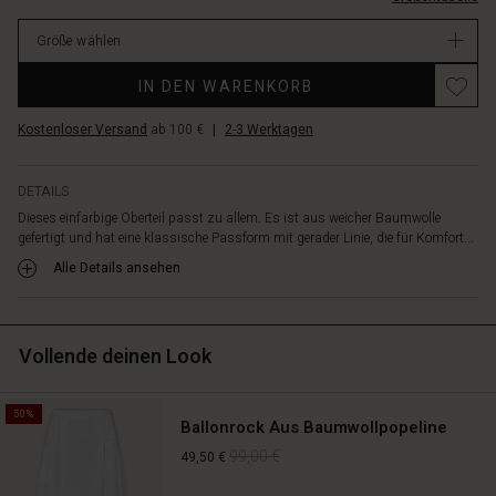
es
Verfügbar
zu
Größe wählen
einer
Jeans
IN DEN WARENKORB
für
einen
Kostenloser Versand
ab 100 €
|
2-3 Werktagen
lässigen,
femininen
Look
DETAILS
oder
Dieses einfarbige Oberteil passt zu allem. Es ist aus weicher Baumwolle
zu
gefertigt und hat eine klassische Passform mit gerader Linie, die für Komfort...
gemusterten
Hosen
Alle Details ansehen
oder
Röcken
für
Vollende deinen Look
einen
eleganteren
Look.
50%
Es
Ballonrock Aus Baumwollpopeline
kann
99,00 €
49,50 €
einfach
alles!