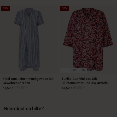
50%
50%
119,00 €
89,00 €
59,50 €
BETTER COTTON
Kleid Aus Leinenmischgewebe Mit
Tunika Aus Viskose Mit
Gewebten Streifen
Blumenmuster Und 3/4-ärmeln
129,00 €
89,00 €
64,50 €
44,50 €
Benötigst du hilfe?
129,00 €
89,00 €
64,50 €
44,50 €