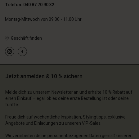
Telefon: 040 87 70 90 32
Montag-Mittwoch von 09.00 - 11.00 Uhr
n Konto
n Konto
n Konto
n Konto
n Konto
chäft finden
chäft finden
Geschäft finden
chäft finden
chäft finden
chäft finden
schland | Ein Land auswählen
schland | Ein Land auswählen
schland | Ein Land auswählen
schland | Ein Land auswählen
n Konto
schland | Ein Land auswählen
n Konto
chäft finden
chäft finden
Jetzt anmelden & 10 % sichern
schland | Ein Land auswählen
schland | Ein Land auswählen
Melde dich zu unserem Newsletter an und erhalte 10 % Rabatt auf
einen Einkauf – egal, ob es deine erste Bestellung ist oder deine
fünfte.
Freue dich auf wöchentliche Inspiration, Stylingtipps, exklusive
Angebote und Einladungen zu unseren VIP-Sales.
Wir verarbeiten deine personenbezogenen Daten gemäß unserer