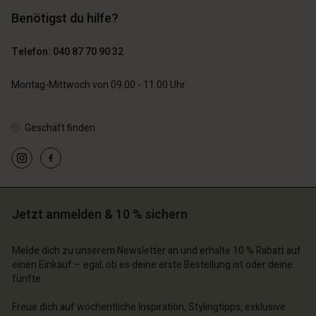
Benötigst du hilfe?
119,00 €
129,00 €
59,50 €
64,50 €
Telefon: 040 87 70 90 32
Montag-Mittwoch von 09.00 - 11.00 Uhr
Geschäft finden
n Konto
n Konto
n Konto
n Konto
n Konto
chäft finden
chäft finden
chäft finden
chäft finden
chäft finden
schland | Ein Land auswählen
schland | Ein Land auswählen
Jetzt anmelden & 10 % sichern
schland | Ein Land auswählen
schland | Ein Land auswählen
n Konto
schland | Ein Land auswählen
n Konto
Melde dich zu unserem Newsletter an und erhalte 10 % Rabatt auf
chäft finden
einen Einkauf – egal, ob es deine erste Bestellung ist oder deine
fünfte.
chäft finden
schland | Ein Land auswählen
schland | Ein Land auswählen
Freue dich auf wöchentliche Inspiration, Stylingtipps, exklusive