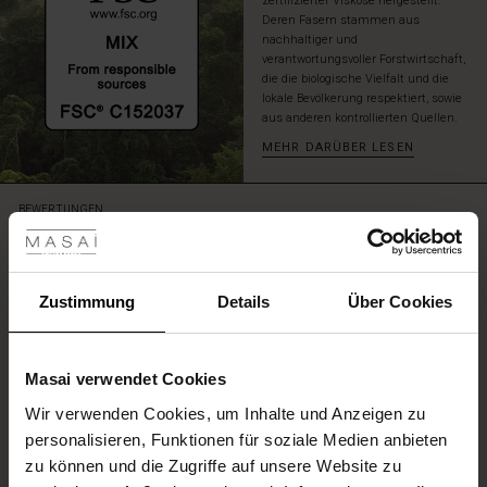
zertifizierter Viskose hergestellt.
Deren Fasern stammen aus
nachhaltiger und
verantwortungsvoller Forstwirtschaft,
die die biologische Vielfalt und die
lokale Bevölkerung respektiert, sowie
aus anderen kontrollierten Quellen.
MEHR DARÜBER LESEN
les ansehen
BEWERTUNGEN
4.51
 Sale
ale)
Zustimmung
Details
Über Cookies
4.6
star
Auf der Grundlage von 53 Bewertungen
rating
le)
Masai verwendet Cookies
(Sale)
Wir verwenden Cookies, um Inhalte und Anzeigen zu
 First Layers
EINE BEWERTUNG SCHREIBEN
personalisieren, Funktionen für soziale Medien anbieten
(Sale)
im Sale
e Sets
zu können und die Zugriffe auf unsere Website zu
rney Begins – Pre-Autumn 2026