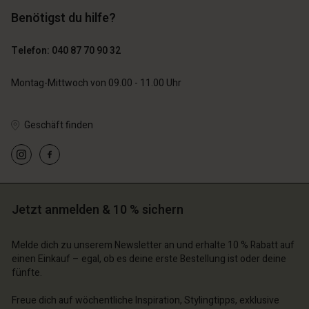
129,00 €
Benötigst du hilfe?
89,00 €
44,50 €
Telefon: 040 87 70 90 32
Montag-Mittwoch von 09.00 - 11.00 Uhr
Geschäft finden
n Konto
n Konto
n Konto
n Konto
n Konto
chäft finden
chäft finden
chäft finden
chäft finden
chäft finden
hland | Ein Land auswählen
schland | Ein Land auswählen
Jetzt anmelden & 10 % sichern
schland | Ein Land auswählen
schland | Ein Land auswählen
n Konto
schland | Ein Land auswählen
n Konto
Melde dich zu unserem Newsletter an und erhalte 10 % Rabatt auf
chäft finden
einen Einkauf – egal, ob es deine erste Bestellung ist oder deine
fünfte.
chäft finden
schland | Ein Land auswählen
schland | Ein Land auswählen
Freue dich auf wöchentliche Inspiration, Stylingtipps, exklusive