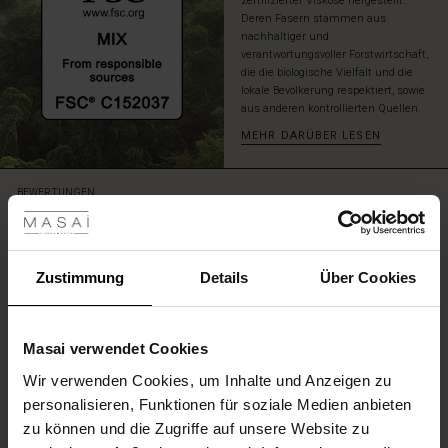
zertifizierter Viskose hergestellt.
Deren Fasern stammen aus
nachhaltiger und
verantwortungsvoller Forstwirtschaft,
die die biologische Vielfalt und die
lokale Bevölkerung respektiert, sowie
aus anderen kontrollierten Quellen.
MEHR DARÜBER LESEN
les ansehen
BEWERTUNGEN
4.51
 Sale
ale)
Zustimmung
Details
Über Cookies
4.5
star
Auf der Grundlage von 53 Bewertungen
rating
le)
Masai verwendet Cookies
(Sale)
Wir verwenden Cookies, um Inhalte und Anzeigen zu
 First Layers
EINE BEWERTUNG SCHREIBEN
personalisieren, Funktionen für soziale Medien anbieten
(Sale)
im Sale
e Sets
zu können und die Zugriffe auf unsere Website zu
rney Begins – Pre-Autumn 2026