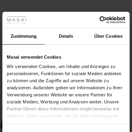
rating
les ansehen
 Sale
EINE BEWERTUNG SCHREIBEN
ale)
Zustimmung
Details
Über Cookies
ALLE BEWERTUNGEN AUS ALLEN LÄNDERN ANSEHEN
le)
Masai verwendet Cookies
(Sale)
Wir verwenden Cookies, um Inhalte und Anzeigen zu
 First Layers
personalisieren, Funktionen für soziale Medien anbieten
(Sale)
im Sale
e Sets
Meistverkauft
zu können und die Zugriffe auf unsere Website zu
rney Begins – Pre-Autumn 2026
analysieren. Außerdem geben wir Informationen zu Ihrer
Sale)
 Sale
s
us Leinen
sai
Verantwortung
50%
Verwendung unserer Website an unsere Partner für
with Ease - Summer 2026
soziale Medien, Werbung und Analysen weiter. Unsere
Sale)
im Sale
 – Ihre Garderobe beginnt hier
leitung
Partner führen diese Informationen möglicherweise mit
 Summer - Summer 2026
sen (Sale)
 Sale
usen
ories
 FSC®
weiteren Daten zusammen, die Sie ihnen bereitgestellt
l Ease - Spring 2026
haben oder die sie im Rahmen Ihrer Nutzung der Dienste
Sale)
im Sale
assformen
aterialien
gesammelt haben.
Einwilligungsauswahl