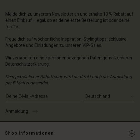
n Konto
n Konto
n Konto
chäft finden
chäft finden
Melde dich zu unserem Newsletter an und erhalte 10 % Rabatt auf
chäft finden
chäft finden
chäft finden
einen Einkauf – egal, ob es deine erste Bestellung ist oder deine
hland | Ein Land auswählen
schland | Ein Land auswählen
fünfte.
schland | Ein Land auswählen
schland | Ein Land auswählen
n Konto
schland | Ein Land auswählen
n Konto
Freue dich auf wöchentliche Inspiration, Stylingtipps, exklusive
chäft finden
Angebote und Einladungen zu unseren VIP-Sales.
chäft finden
schland | Ein Land auswählen
Wir verarbeiten deine personenbezogenen Daten gemäß unserer
schland | Ein Land auswählen
Datenschutzerklärung
.
Dein persönlicher Rabattcode wird dir direkt nach der Anmeldung
per E-Mail zugesendet.
E-Mail-Adresse eingeben
Anmeldung
Shop informationen