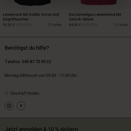
Leinenrock Mit Schlitz Vorne Und
Kurzärmeliges Leinenhemd Mit
Eingrifftaschen
Smock-details
119,00 €
129,00 €
59,50 €
3 Farben
64,50 €
2 Farben
Benötigst du hilfe?
119,00 €
129,00 €
59,50 €
64,50 €
Telefon: 040 87 70 90 32
Montag-Mittwoch von 09.00 - 11.00 Uhr
Geschäft finden
n Konto
n Konto
Jetzt anmelden & 10 % sichern