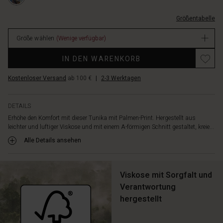
v-
und
M.html
ausschnitt-
hohen
Größentabelle
und-
Schlitzen
seitenschlitzen/1010948-
an
Größe wählen
(Wenige verfügbar)
2010P-
den
M.html
Seiten,
IN DEN WARENKORB
EUR
die
59.50
einen
Kostenloser Versand
ab 100 €
|
2-3 Werktagen
Verfügbar
modernen
Touch
verleihen.
DETAILS
Kombiniere
Erhöhe den Komfort mit dieser Tunika mit Palmen-Print. Hergestellt aus
sie
leichter und luftiger Viskose und mit einem A-förmigen Schnitt gestaltet, kreie...
mit
einer
Alle Details ansehen
schlichten,
einfarbigen
Hose
Viskose mit Sorgfalt und
oder
Verantwortung
Jeans
hergestellt
für
einen
stilvollen