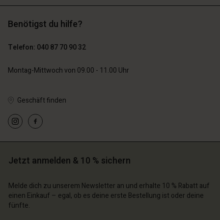
Benötigst du hilfe?
129,00 €
119,00 €
64,50 €
59,50 €
Telefon: 040 87 70 90 32
Montag-Mittwoch von 09.00 - 11.00 Uhr
Geschäft finden
n Konto
n Konto
n Konto
chäft finden
n Konto
n Konto
chäft finden
chäft finden
schland | Ein Land auswählen
chäft finden
chäft finden
schland | Ein Land auswählen
schland | Ein Land auswählen
Jetzt anmelden & 10 % sichern
schland | Ein Land auswählen
schland | Ein Land auswählen
n Konto
Melde dich zu unserem Newsletter an und erhalte 10 % Rabatt auf
einen Einkauf – egal, ob es deine erste Bestellung ist oder deine
chäft finden
fünfte.