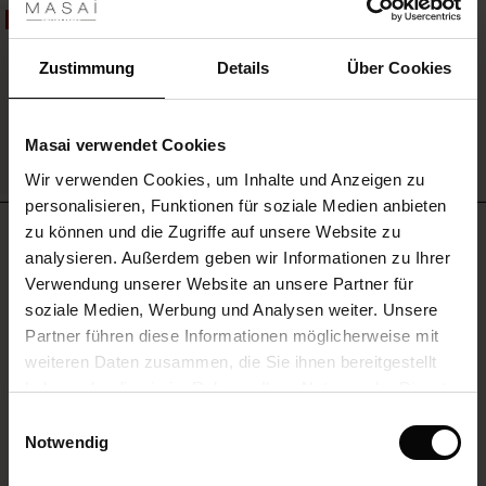
 Sale
50%
Klobige Goldene Ohrringe
19,00 €
9,50 €
ale)
Zustimmung
Details
Über Cookies
le)
Masai verwendet Cookies
(Sale)
MEHR SEHEN
Wir verwenden Cookies, um Inhalte und Anzeigen zu
 First Layers
personalisieren, Funktionen für soziale Medien anbieten
(Sale)
im Sale
e Sets
BEWERTUNGEN
zu können und die Zugriffe auf unsere Website zu
rney Begins – Pre-Autumn 2026
0.0
analysieren. Außerdem geben wir Informationen zu Ihrer
Sale)
 Sale
s
us Leinen
sai
Verantwortung
Verwendung unserer Website an unsere Partner für
with Ease - Summer 2026
soziale Medien, Werbung und Analysen weiter. Unsere
Sale)
im Sale
 – Ihre Garderobe beginnt hier
leitung
0.0
Partner führen diese Informationen möglicherweise mit
 Summer - Summer 2026
star
Auf der Grundlage von 0 Bewertungen
sen (Sale)
 Sale
usen
ories
 FSC®
rating
weiteren Daten zusammen, die Sie ihnen bereitgestellt
l Ease - Spring 2026
haben oder die sie im Rahmen Ihrer Nutzung der Dienste
Sale)
im Sale
assformen
aterialien
gesammelt haben.
Einwilligungsauswahl
nfolding – Spring 2026
Notwendig
EINE BEWERTUNG SCHREIBEN
Sale)
 im Sale
s
eschäfte
ieferanten
 Simplicity - Spring 2026