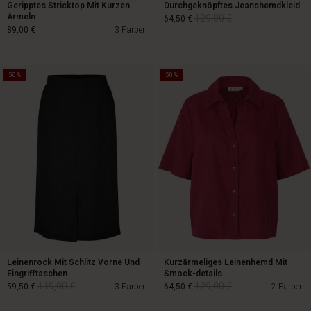
Geripptes Stricktop Mit Kurzen
Durchgeknöpftes Jeanshemdkleid
Ärmeln
129,00 €
64,50 €
89,00 €
3 Farben
50%
50%
129,00 €
64,50 €
89,00 €
Leinenrock Mit Schlitz Vorne Und
Kurzärmeliges Leinenhemd Mit
Eingrifftaschen
Smock-details
119,00 €
129,00 €
59,50 €
3 Farben
64,50 €
2 Farben