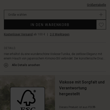
weiten
ausschnitt/1012198-
Größentabelle
Dreiviertelärmel
1005P-
einen
L.html
Größe wählen
leichten
EUR
und
59.50
Promotions
IN DEN WARENKORB
femininen
Verfügbar
Look
Kostenloser Versand
ab 100 €
|
2-3 Werktagen
geben.
Kombiniere
die
DETAILS
Tunika
Hier erhältst du eine wunderschöne Viskose-Tunika, die zeitlose Eleganz mit
mit
einem Hauch von japanischem Kimono-Stil verbindet. Der künstlerische Druc...
einer
schlichten
Alle Details ansehen
schwarzen
Hose,
Jeans
Viskose mit Sorgfalt und
oder
Verantwortung
einem
hergestellt
Rock
für
einen
Dieses Produkt ist aus FSC®-
eleganten