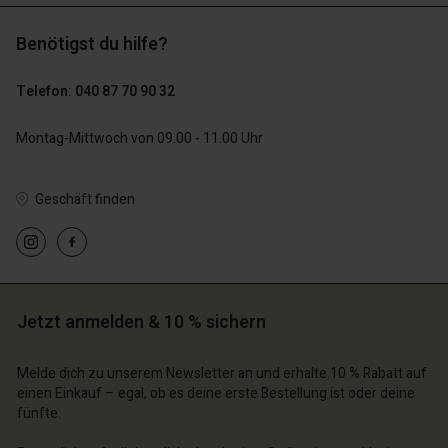
Benötigst du hilfe?
119,00 €
129,00 €
59,50 €
64,50 €
Telefon: 040 87 70 90 32
n Konto
n Konto
Montag-Mittwoch von 09.00 - 11.00 Uhr
n Konto
n Konto
n Konto
chäft finden
chäft finden
chäft finden
chäft finden
chäft finden
Geschäft finden
schland | Ein Land auswählen
schland | Ein Land auswählen
schland | Ein Land auswählen
schland | Ein Land auswählen
n Konto
schland | Ein Land auswählen
n Konto
chäft finden
chäft finden
schland | Ein Land auswählen
Jetzt anmelden & 10 % sichern
schland | Ein Land auswählen
Melde dich zu unserem Newsletter an und erhalte 10 % Rabatt auf
einen Einkauf – egal, ob es deine erste Bestellung ist oder deine
fünfte.