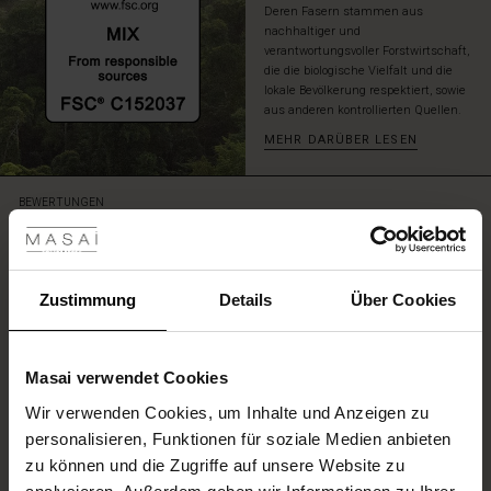
Deren Fasern stammen aus
viel
nachhaltiger und
Persönlichkeit.
verantwortungsvoller Forstwirtschaft,
die die biologische Vielfalt und die
lokale Bevölkerung respektiert, sowie
aus anderen kontrollierten Quellen.
MEHR DARÜBER LESEN
les ansehen
BEWERTUNGEN
0.0
 Sale
0.0
ale)
Zustimmung
Details
Über Cookies
star
Auf der Grundlage von 0 Bewertungen
rating
le)
Masai verwendet Cookies
(Sale)
Wir verwenden Cookies, um Inhalte und Anzeigen zu
 First Layers
EINE BEWERTUNG SCHREIBEN
personalisieren, Funktionen für soziale Medien anbieten
(Sale)
im Sale
e Sets
zu können und die Zugriffe auf unsere Website zu
rney Begins – Pre-Autumn 2026