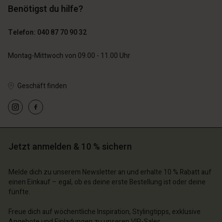
Benötigst du hilfe?
129,00 €
89,00 €
64,50 €
44,50 €
Telefon: 040 87 70 90 32
Montag-Mittwoch von 09.00 - 11.00 Uhr
Geschäft finden
n Konto
n Konto
n Konto
n Konto
n Konto
chäft finden
chäft finden
chäft finden
chäft finden
chäft finden
Jetzt anmelden & 10 % sichern
schland | Ein Land auswählen
schland | Ein Land auswählen
schland | Ein Land auswählen
schland | Ein Land auswählen
n Konto
schland | Ein Land auswählen
Melde dich zu unserem Newsletter an und erhalte 10 % Rabatt auf
n Konto
einen Einkauf – egal, ob es deine erste Bestellung ist oder deine
chäft finden
fünfte.
chäft finden
schland | Ein Land auswählen
Freue dich auf wöchentliche Inspiration, Stylingtipps, exklusive
schland | Ein Land auswählen
Angebote und Einladungen zu unseren VIP-Sales.