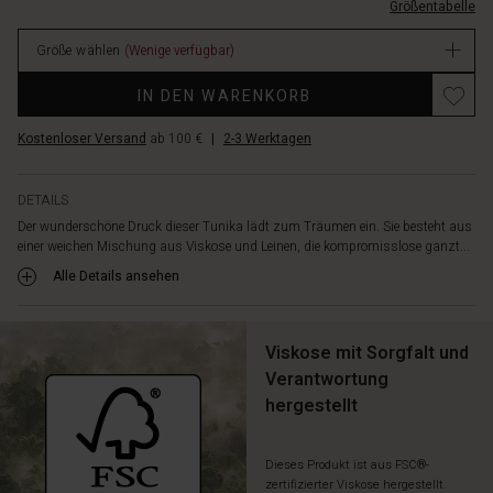
schmeichelhaften
Größentabelle
2081P-
A-
L.html
Linie
Größe wählen
(Wenige verfügbar)
EUR
gestaltet,
59.50
Promotions
die
IN DEN WARENKORB
Verfügbar
den
eleganten
Kostenloser Versand
ab 100 €
|
2-3 Werktagen
Hippie-
Look
hervorhebt.
DETAILS
Kombiniere
Der wunderschöne Druck dieser Tunika lädt zum Träumen ein. Sie besteht aus
sie
einer weichen Mischung aus Viskose und Leinen, die kompromisslose ganzt...
mit
Alle Details ansehen
Jeans
oder
leichten
Viskose mit Sorgfalt und
Hosen
für
Verantwortung
ein
hergestellt
feminines
Layering-
Outfit
Dieses Produkt ist aus FSC®-
zertifizierter Viskose hergestellt.
mit