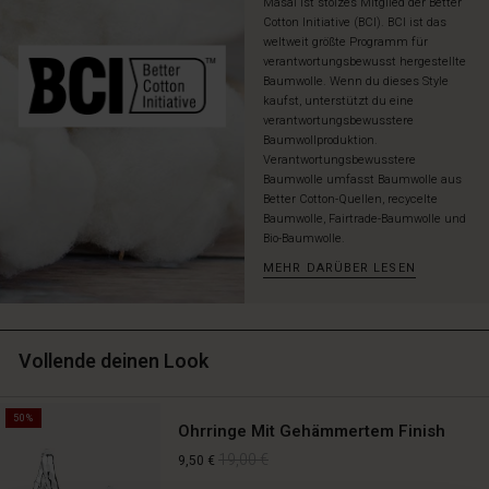
Masai ist stolzes Mitglied der Better
einem
Cotton Initiative (BCI). BCI ist das
Rock
weltweit größte Programm für
für
verantwortungsbewusst hergestellte
einen
Baumwolle. Wenn du dieses Style
vollständigen
kaufst, unterstützt du eine
verantwortungsbewusstere
und
Baumwollproduktion.
zeitlosen
Verantwortungsbewusstere
Look.
Baumwolle umfasst Baumwolle aus
Better Cotton-Quellen, recycelte
Baumwolle, Fairtrade-Baumwolle und
Bio-Baumwolle.
MEHR DARÜBER LESEN
Vollende deinen Look
50%
Ohrringe Mit Gehämmertem Finish
19,00 €
9,50 €