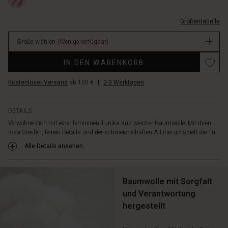
Rücken
L.html
und
EUR
einem
Größentabelle
59.50
runden
Verfügbar
Halsausschnitt
Größe wählen
(Wenige verfügbar)
mit
Promotions
Knopfleiste
IN DEN WARENKORB
versehen,
was
Kostenloser Versand
ab 100 €
|
2-3 Werktagen
ihr
einen
DETAILS
leichten,
romantischen
Verwöhne dich mit einer femininen Tunika aus weicher Baumwolle. Mit ihren
rosa Streifen, feinen Details und der schmeichelhaften A-Linie umspielt die Tu...
Look
verleiht.
Alle Details ansehen
Kombiniere
die
Tunika
Baumwolle mit Sorgfalt
mit
und Verantwortung
schmalen
Hosen,
hergestellt
Leggings
oder