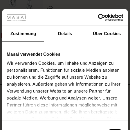
les ansehen
 Sale
MEHR SEHEN
ale)
Zustimmung
Details
Über Cookies
50%
Stretchjeans Mit Weitem Bein
le)
119,00 €
59,50 €
Masai verwendet Cookies
(Sale)
Wir verwenden Cookies, um Inhalte und Anzeigen zu
 First Layers
personalisieren, Funktionen für soziale Medien anbieten
(Sale)
im Sale
e Sets
MEHR SEHEN
zu können und die Zugriffe auf unsere Website zu
rney Begins – Pre-Autumn 2026
analysieren. Außerdem geben wir Informationen zu Ihrer
Sale)
 Sale
s
us Leinen
sai
Verantwortung
Verwendung unserer Website an unsere Partner für
with Ease - Summer 2026
BEWERTUNGEN
4.00
soziale Medien, Werbung und Analysen weiter. Unsere
Sale)
im Sale
 – Ihre Garderobe beginnt hier
leitung
Partner führen diese Informationen möglicherweise mit
 Summer - Summer 2026
sen (Sale)
 Sale
usen
ories
 FSC®
weiteren Daten zusammen, die Sie ihnen bereitgestellt
4.0
l Ease - Spring 2026
haben oder die sie im Rahmen Ihrer Nutzung der Dienste
star
Auf der Grundlage von 1 Bewertungen
Sale)
im Sale
assformen
aterialien
gesammelt haben.
rating
Einwilligungsauswahl