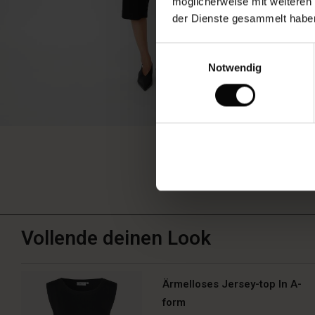
möglicherweise mit weiteren
der Dienste gesammelt habe
Einwilligungsauswahl
Notwendig
Vollende deinen Look
Ärmelloses Jersey-top In A-
form