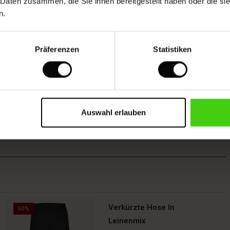
 Daten zusammen, die Sie ihnen bereitgestellt haben oder die s
n.
Präferenzen
Statistiken
Auswahl erlauben
Verkürzte Hose In
50%
Leinenmix