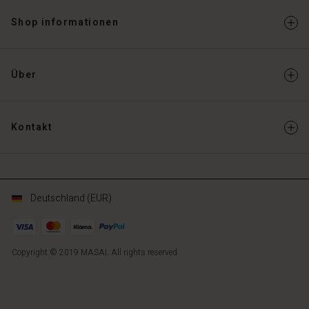
Shop informationen
Über
Kontakt
Deutschland (EUR)
Copyright © 2019 MASAI. All rights reserved
DE
DE
de_DE