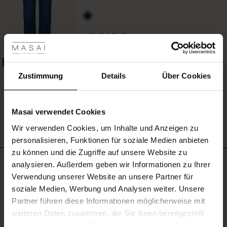
les ansehen
MEHR SEHEN
 Sale
50%
Skulpturales Armband
ale)
Zustimmung
Details
Über Cookies
17,00 €
8,50 €
le)
Masai verwendet Cookies
(Sale)
Wir verwenden Cookies, um Inhalte und Anzeigen zu
MEHR SEHEN
 First Layers
personalisieren, Funktionen für soziale Medien anbieten
(Sale)
im Sale
e Sets
zu können und die Zugriffe auf unsere Website zu
rney Begins – Pre-Autumn 2026
BEWERTUNGEN
analysieren. Außerdem geben wir Informationen zu Ihrer
4.00
Sale)
 Sale
s
us Leinen
sai
Verantwortung
Verwendung unserer Website an unsere Partner für
with Ease - Summer 2026
soziale Medien, Werbung und Analysen weiter. Unsere
Sale)
im Sale
 – Ihre Garderobe beginnt hier
leitung
Partner führen diese Informationen möglicherweise mit
 Summer - Summer 2026
4.0
sen (Sale)
 Sale
usen
ories
 FSC®
weiteren Daten zusammen, die Sie ihnen bereitgestellt
star
Auf der Grundlage von 3 Bewertungen
rating
l Ease - Spring 2026
haben oder die sie im Rahmen Ihrer Nutzung der Dienste