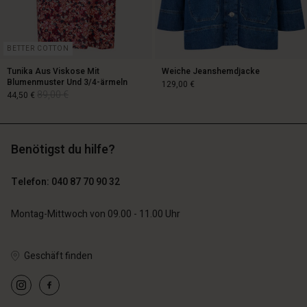
BETTER COTTON
Tunika Aus Viskose Mit
Weiche Jeanshemdjacke
Blumenmuster Und 3/4-ärmeln
129,00 €
89,00 €
44,50 €
129,00 €
Benötigst du hilfe?
89,00 €
44,50 €
n Konto
n Konto
Telefon: 040 87 70 90 32
n Konto
n Konto
n Konto
chäft finden
chäft finden
Montag-Mittwoch von 09.00 - 11.00 Uhr
chäft finden
chäft finden
chäft finden
schland | Ein Land auswählen
schland | Ein Land auswählen
schland | Ein Land auswählen
schland | Ein Land auswählen
n Konto
schland | Ein Land auswählen
Geschäft finden
n Konto
chäft finden
chäft finden
schland | Ein Land auswählen