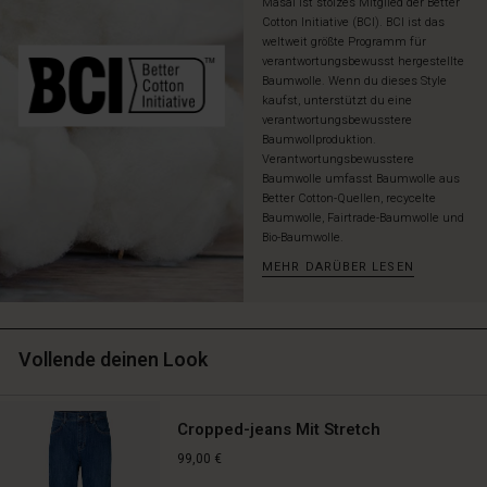
Masai ist stolzes Mitglied der Better
Cotton Initiative (BCI). BCI ist das
weltweit größte Programm für
verantwortungsbewusst hergestellte
Baumwolle. Wenn du dieses Style
kaufst, unterstützt du eine
verantwortungsbewusstere
Baumwollproduktion.
Verantwortungsbewusstere
Baumwolle umfasst Baumwolle aus
Better Cotton-Quellen, recycelte
Baumwolle, Fairtrade-Baumwolle und
Bio-Baumwolle.
MEHR DARÜBER LESEN
Vollende deinen Look
Cropped-jeans Mit Stretch
99,00 €