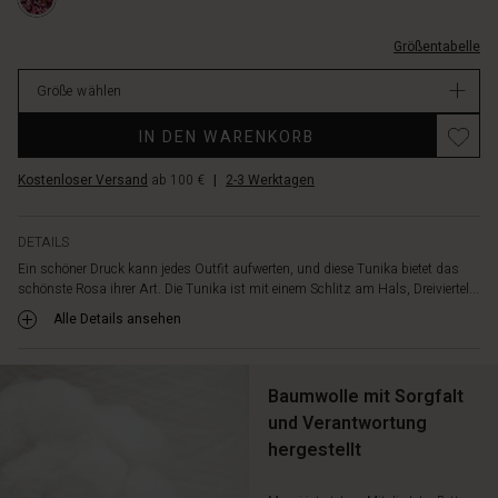
5053P-
und
und-
L.html
kombiniere
3%2F4-
die
Größentabelle
%C3%A4rmeln/1012741-
Tunika
5053P-
nach
Größe wählen
L.html
deinem
EUR
Promotions
Geschmack:
IN DEN WARENKORB
44.50
mit
Verfügbar
Jeans,
Kostenloser Versand
ab 100 €
|
2-3 Werktagen
Leggings
oder
DETAILS
lockeren
Hosen
Ein schöner Druck kann jedes Outfit aufwerten, und diese Tunika bietet das
schönste Rosa ihrer Art. Die Tunika ist mit einem Schlitz am Hals, Dreiviertel...
für
einen
Alle Details ansehen
stilvollen
und
modernen
Baumwolle mit Sorgfalt
Layering-
und Verantwortung
Look.
hergestellt