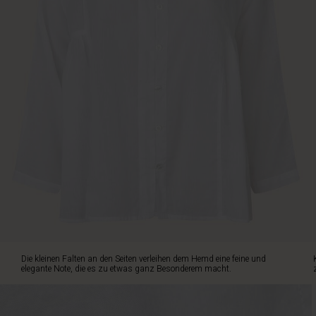
kleinen
Falten
an
den
Seiten
verleihen
dem
Hemd
eine
feine
und
elegante
Note,
die
es
zu
etwas
ganz
Die kleinen Falten an den Seiten verleihen dem Hemd eine feine und
Besonderem
elegante Note, die es zu etwas ganz Besonderem macht.
macht.
Kombiniere
es