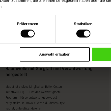
 Daten zusammen, die Sie ihnen bereitgestellt haben oder die s
n.
Präferenzen
Statistiken
Auswahl erlauben
Baumwolle mit Sorgfalt und Verantwortung
hergestellt
Masai ist stolzes Mitglied der Better Cotton
Initiative (BCI). BCI ist das weltweit größte
Programm für verantwortungsbewusst
hergestellte Baumwolle. Wenn du dieses Style
kaufst, unterstützt du eine