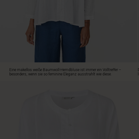
wie
diese.
Die
Hemdbluse
ist
aus
weicher,
geknitterter
Baumwolle
gefertigt
und
Eine makellos weiße Baumwoll-Hemdbluse ist immer ein Volltreffer –
hat
besonders, wenn sie so feminine Eleganz ausstrahlt wie diese.
einen
lässigen
Oversize-
Schnitt,
der
wunderschön
und
mühelos
fällt.
Die