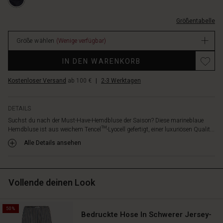
an
2002S-
und
L.html
verleiht
Größentabelle
EUR
der
59.50
Hemdbluse
Größe wählen
(Wenige verfügbar)
Verfügbar
ihren
Promotions
lässigen
IN DEN WARENKORB
und
dennoch
Kostenloser Versand
ab 100 €
|
2-3 Werktagen
eleganten
Look.
DETAILS
Die
dekorativen
Suchst du nach der Must-Have-Hemdbluse der Saison? Diese marineblaue
Hemdbluse ist aus weichem Tencel™-Lyocell gefertigt, einer luxuriösen Qualit...
Brusttaschen
und
Alle Details ansehen
hohen
Schlitze
an
den
Vollende deinen Look
Seiten
verleihen
dem
50%
Bedruckte Hose In Schwerer Jersey-
zeitlosen