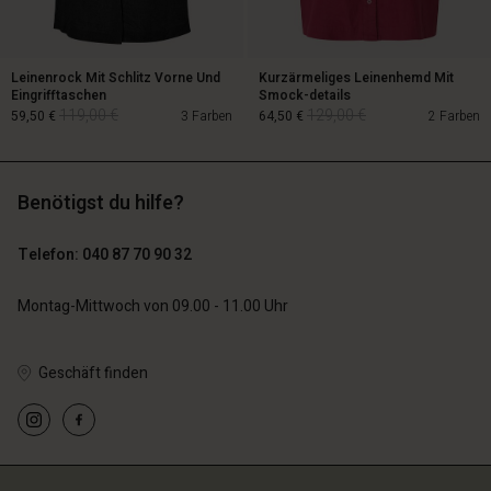
Leinenrock Mit Schlitz Vorne Und
Kurzärmeliges Leinenhemd Mit
Eingrifftaschen
Smock-details
119,00 €
129,00 €
59,50 €
3 Farben
64,50 €
2 Farben
Benötigst du hilfe?
119,00 €
129,00 €
59,50 €
64,50 €
Telefon: 040 87 70 90 32
Montag-Mittwoch von 09.00 - 11.00 Uhr
n Konto
n Konto
n Konto
n Konto
n Konto
chäft finden
chäft finden
Geschäft finden
chäft finden
chäft finden
chäft finden
schland | Ein Land auswählen
schland | Ein Land auswählen
schland | Ein Land auswählen
schland | Ein Land auswählen
n Konto
schland | Ein Land auswählen
n Konto
chäft finden