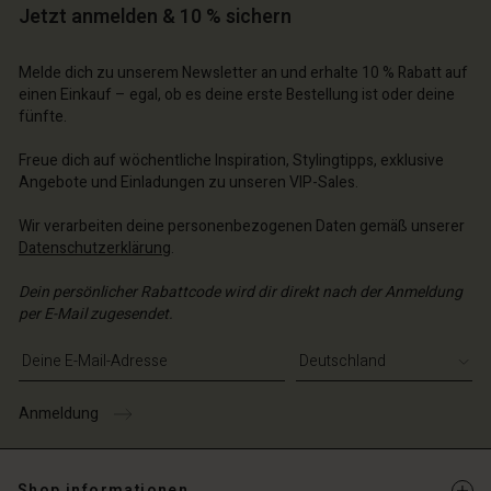
Jetzt anmelden & 10 % sichern
chäft finden
schland | Ein Land auswählen
schland | Ein Land auswählen
Melde dich zu unserem Newsletter an und erhalte 10 % Rabatt auf
einen Einkauf – egal, ob es deine erste Bestellung ist oder deine
fünfte.
Freue dich auf wöchentliche Inspiration, Stylingtipps, exklusive
Angebote und Einladungen zu unseren VIP-Sales.
Wir verarbeiten deine personenbezogenen Daten gemäß unserer
Datenschutzerklärung
.
Dein persönlicher Rabattcode wird dir direkt nach der Anmeldung
per E-Mail zugesendet.
E-Mail-Adresse eingeben
Anmeldung
Shop informationen