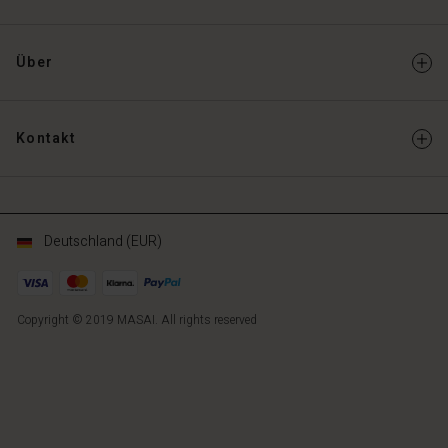
Über
Kontakt
Deutschland (EUR)
Copyright © 2019 MASAI. All rights reserved
DE
DE
de_DE