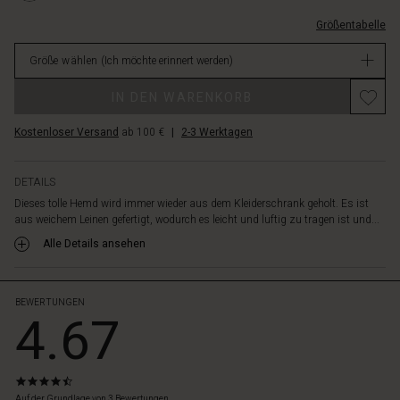
Arten
EUR
stylen.
Größentabelle
129.00
Stecke
Nicht
es
Größe wählen
(Ich möchte erinnert werden)
verfügbar
in
eine
IN DEN WARENKORB
Hose
für
Kostenloser Versand
ab 100 €
|
2-3 Werktagen
einen
klassischen
Look,
DETAILS
lass
Dieses tolle Hemd wird immer wieder aus dem Kleiderschrank geholt. Es ist
es
aus weichem Leinen gefertigt, wodurch es leicht und luftig zu tragen ist und...
locker
Alle Details ansehen
hängen
oder
trage
es
BEWERTUNGEN
4.67
offen
als
leichte
Jacke.
4.7
Egal
star
Auf der Grundlage von 3 Bewertungen