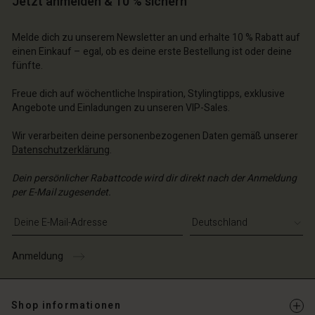
Jetzt anmelden & 10 % sichern
n Konto
n Konto
n Konto
chäft finden
chäft finden
Melde dich zu unserem Newsletter an und erhalte 10 % Rabatt auf
chäft finden
chäft finden
chäft finden
schland | Ein Land auswählen
schland | Ein Land auswählen
einen Einkauf – egal, ob es deine erste Bestellung ist oder deine
fünfte.
schland | Ein Land auswählen
schland | Ein Land auswählen
n Konto
schland | Ein Land auswählen
n Konto
Freue dich auf wöchentliche Inspiration, Stylingtipps, exklusive
chäft finden
Angebote und Einladungen zu unseren VIP-Sales.
chäft finden
schland | Ein Land auswählen
Wir verarbeiten deine personenbezogenen Daten gemäß unserer
schland | Ein Land auswählen
Datenschutzerklärung
.
Dein persönlicher Rabattcode wird dir direkt nach der Anmeldung
per E-Mail zugesendet.
E-Mail-Adresse eingeben
Anmeldung
Shop informationen