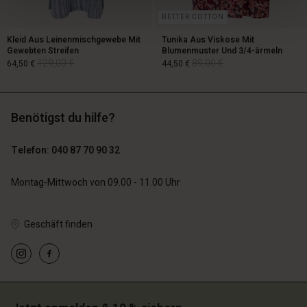
BETTER COTTON
Kleid Aus Leinenmischgewebe Mit
Tunika Aus Viskose Mit
Gewebten Streifen
Blumenmuster Und 3/4-ärmeln
129,00 €
89,00 €
64,50 €
44,50 €
Benötigst du hilfe?
129,00 €
89,00 €
64,50 €
44,50 €
Telefon: 040 87 70 90 32
Montag-Mittwoch von 09.00 - 11.00 Uhr
Geschäft finden
n Konto
n Konto