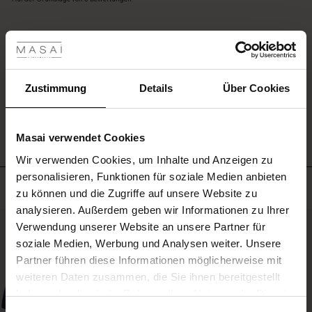
wie
rating
du
les ansehen
es
trägst,
 Sale
es
EINE BEWERTUNG SCHREIBEN
ist
ale)
Zustimmung
Details
Über Cookies
weich,
bequem
ALLE BEWERTUNGEN AUS ALLEN LÄNDERN ANSEHEN
le)
und
feminin.
Masai verwendet Cookies
(Sale)
Wir verwenden Cookies, um Inhalte und Anzeigen zu
 First Layers
personalisieren, Funktionen für soziale Medien anbieten
(Sale)
im Sale
e Sets
Meistverkauft
zu können und die Zugriffe auf unsere Website zu
rney Begins – Pre-Autumn 2026
analysieren. Außerdem geben wir Informationen zu Ihrer
Sale)
 Sale
s
us Leinen
sai
Verantwortung
50%
Verwendung unserer Website an unsere Partner für
with Ease - Summer 2026
soziale Medien, Werbung und Analysen weiter. Unsere
Sale)
im Sale
 – Ihre Garderobe beginnt hier
leitung
Partner führen diese Informationen möglicherweise mit
 Summer - Summer 2026
sen (Sale)
 Sale
usen
ories
 FSC®
weiteren Daten zusammen, die Sie ihnen bereitgestellt
l Ease - Spring 2026
haben oder die sie im Rahmen Ihrer Nutzung der Dienste
Sale)
im Sale
assformen
aterialien
gesammelt haben.