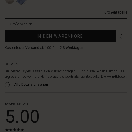
Manschetten.
M.html
Kombiniere
EUR
es
Größentabelle
64.50
in
Verfügbar
leichten
Größe wählen
Layering-
Promotions
Looks
IN DEN WARENKORB
mit
einem
Kostenloser Versand
ab 100 €
|
2-3 Werktagen
femininen
Top
DETAILS
oder
einer
Die besten Styles lassen sich vielseitig tragen – und diese Leinen-Hemdbluse
eignet sich sowohl als Hemdbluse als auch als leichte Jacke. Die Hemdbluse...
Hemdbluse
darunter
Alle Details ansehen
–
oder
schaffe
BEWERTUNGEN
ein
5.00
weiches
Outfit
mit
unseren
5.0