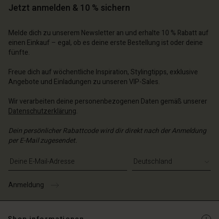
n Konto
n Konto
Jetzt anmelden & 10 % sichern
n Konto
n Konto
n Konto
chäft finden
chäft finden
chäft finden
chäft finden
Melde dich zu unserem Newsletter an und erhalte 10 % Rabatt auf
chäft finden
schland | Ein Land auswählen
schland | Ein Land auswählen
einen Einkauf – egal, ob es deine erste Bestellung ist oder deine
schland | Ein Land auswählen
schland | Ein Land auswählen
fünfte.
n Konto
schland | Ein Land auswählen
n Konto
Freue dich auf wöchentliche Inspiration, Stylingtipps, exklusive
chäft finden
Angebote und Einladungen zu unseren VIP-Sales.
chäft finden
schland | Ein Land auswählen
Wir verarbeiten deine personenbezogenen Daten gemäß unserer
schland | Ein Land auswählen
Datenschutzerklärung
.
Dein persönlicher Rabattcode wird dir direkt nach der Anmeldung
per E-Mail zugesendet.
E-Mail-Adresse eingeben
Anmeldung