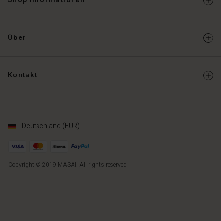
Shop informationen
Über
Kontakt
Deutschland (EUR)
Copyright © 2019 MASAI. All rights reserved
DE
DE
de_DE