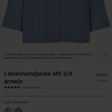
als
auch
als
leichte
Jacke.
Die
Hemdbluse
hat
einen
femininen,
zeitlosen
Die besten Styles lassen sich vielseitig tragen – und diese Leinen-Hemdbluse
1/3
Look
eignet sich sowohl als Hemdbluse als auch als leichte Jacke.
mit
klassischem
Leinenhemdjacke Mit 3/4-
https://www.
57151659938
Hemdblusenkragen,
64,50 €
mit-
farblich
ärmeln
129,00 €
3%2F4-
passenden
%C3%A4rmeln
Knöpfen
5.0
https://www.masai.de/hemdblusen/leinenhemdjacke-
3 Bewertungen
star
2080S-
und
mit-
rating
M.html
weiten
3%2F4-
Dreiviertelärmeln
Farbe:
Stonewash
%C3%A4rmeln/1011928-
mit
2080S-