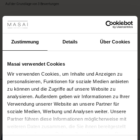
star
passenden
Auf der Grundlage von 3 Bewertungen
rating
Hosen.
les ansehen
 Sale
EINE BEWERTUNG SCHREIBEN
ale)
Zustimmung
Details
Über Cookies
ALLE BEWERTUNGEN AUS ALLEN LÄNDERN ANSEHEN
le)
Masai verwendet Cookies
(Sale)
Wir verwenden Cookies, um Inhalte und Anzeigen zu
 First Layers
personalisieren, Funktionen für soziale Medien anbieten
(Sale)
im Sale
e Sets
Meistverkauft
zu können und die Zugriffe auf unsere Website zu
rney Begins – Pre-Autumn 2026
analysieren. Außerdem geben wir Informationen zu Ihrer
Sale)
 Sale
s
us Leinen
sai
Verantwortung
50%
Verwendung unserer Website an unsere Partner für
with Ease - Summer 2026
soziale Medien, Werbung und Analysen weiter. Unsere
Sale)
im Sale
 – Ihre Garderobe beginnt hier
leitung
Partner führen diese Informationen möglicherweise mit
 Summer - Summer 2026
sen (Sale)
 Sale
usen
ories
 FSC®
weiteren Daten zusammen, die Sie ihnen bereitgestellt
l Ease - Spring 2026
haben oder die sie im Rahmen Ihrer Nutzung der Dienste