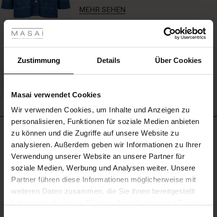
verleihen.
MEHR SEHEN
Kombiniere
les ansehen
sie
mit
 Sale
Oversize-viskosebluse Mit 3/4-
einem
schlichten
ärmeln
ale)
Zustimmung
Details
Über Cookies
T-
79,00 €
Shirt
oder
le)
einem
Masai verwendet Cookies
kurzärmeligen
MEHR SEHEN
(Sale)
FSC® CERTIFIED
Strick,
Wir verwenden Cookies, um Inhalte und Anzeigen zu
 First Layers
um
personalisieren, Funktionen für soziale Medien anbieten
(Sale)
im Sale
e Sets
einen
BEWERTUNGEN
5.00
zu können und die Zugriffe auf unsere Website zu
rney Begins – Pre-Autumn 2026
mühelos
analysieren. Außerdem geben wir Informationen zu Ihrer
Sale)
 Sale
s
us Leinen
sai
Verantwortung
stilvollen
Verwendung unserer Website an unsere Partner für
Look
with Ease - Summer 2026
zu
soziale Medien, Werbung und Analysen weiter. Unsere
Sale)
im Sale
 – Ihre Garderobe beginnt hier
leitung
5.0
kreieren.
star
Partner führen diese Informationen möglicherweise mit
 Summer - Summer 2026
Auf der Grundlage von 2 Bewertungen
rating
sen (Sale)
 Sale
usen
ories
 FSC®
weiteren Daten zusammen, die Sie ihnen bereitgestellt
l Ease - Spring 2026
Immer wieder sehr gerne
haben oder die sie im Rahmen Ihrer Nutzung der Dienste
Sale)
im Sale
assformen
aterialien
gesammelt haben.