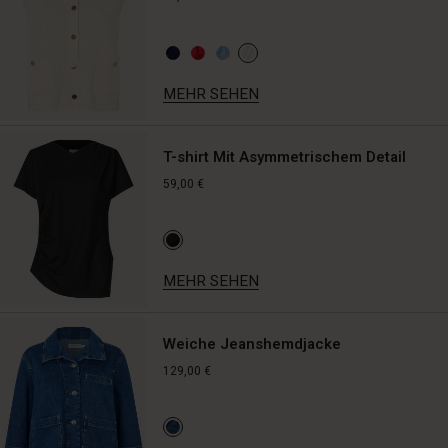
schafft
eine
elegante,
stromlinienförmige
MEHR SEHEN
Silhouette.
Die
Hosen
sind
T-shirt Mit Asymmetrischem Detail
zudem
59,00 €
mit
Einschubtaschen
an
den
Seiten
MEHR SEHEN
und
paspelierten
Gesäßtaschen
Weiche Jeanshemdjacke
ausgestattet,
129,00 €
die
einen
lässigen
Touch