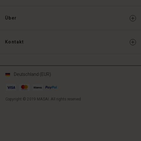
Über
Kontakt
Deutschland (EUR)
Copyright © 2019 MASAI. All rights reserved
DE
DE
de_DE