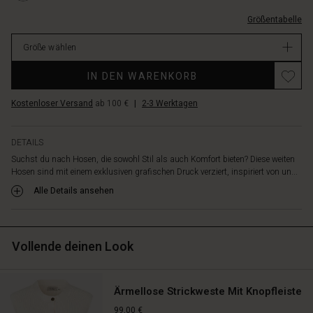
die
1005P-
Elastik
Größentabelle
L.html
in
EUR
der
Größe wählen
119.00
Taille
Verfügbar
für
IN DEN WARENKORB
einen
bequemen
Kostenloser Versand
ab 100 €
|
2-3 Werktagen
Sitz
den
ganzen
DETAILS
Tag
Suchst du nach Hosen, die sowohl Stil als auch Komfort bieten? Diese weiten
über
Hosen sind mit einem exklusiven grafischen Druck verziert, inspiriert von un...
sorgt.
Alle Details ansehen
Das
einfache
Design
mit
Vollende deinen Look
breiten
Beinen
und
Ärmellose Strickweste Mit Knopfleiste
klaren
Linien
99,00 €