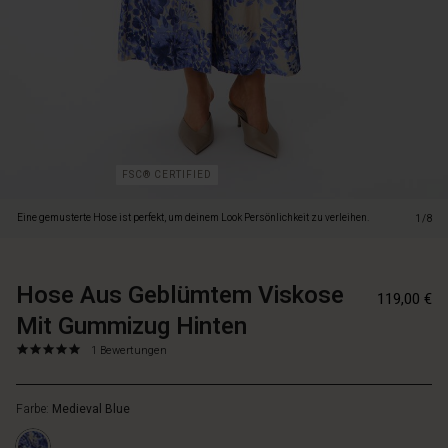
mit
einem
Hauch
von
Glanz
gefertigt,
der
ihnen
eine
FSC® CERTIFIED
besonders
elegante
Eine gemusterte Hose ist perfekt, um deinem Look Persönlichkeit zu verleihen.
1/8
Note
verleiht,
und
Hose Aus Geblümtem Viskose
https://www.
57158991108
dank
119,00 €
1/hose-
des
Mit Gummizug Hinten
aus-
Elastiks
geblumtem-
in
5.0
https://www.masai.de/hosen-
1 Bewertungen
star
viskose-
der
1/hose-
rating
mit-
Taille
aus-
gummizug-
genießt
Farbe:
Medieval Blue
geblumtem-
hinten/10126
du
viskose-