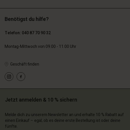
Benötigst du hilfe?
119,00 €
129,00 €
59,50 €
64,50 €
Telefon: 040 87 70 90 32
n Konto
n Konto
n Konto
n Konto
Montag-Mittwoch von 09.00 - 11.00 Uhr
n Konto
chäft finden
chäft finden
chäft finden
chäft finden
chäft finden
schland | Ein Land auswählen
schland | Ein Land auswählen
Geschäft finden
schland | Ein Land auswählen
schland | Ein Land auswählen
n Konto
schland | Ein Land auswählen
n Konto
chäft finden
chäft finden
schland | Ein Land auswählen
Jetzt anmelden & 10 % sichern
schland | Ein Land auswählen
Melde dich zu unserem Newsletter an und erhalte 10 % Rabatt auf
einen Einkauf – egal, ob es deine erste Bestellung ist oder deine
fünfte.