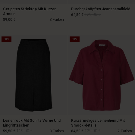
Geripptes Stricktop Mit Kurzen
Durchgeknöpftes Jeanshemdkleid
Ärmeln
129,00 €
64,50 €
89,00 €
3 Farben
50%
50%
129,00 €
64,50 €
89,00 €
Leinenrock Mit Schlitz Vorne Und
Kurzärmeliges Leinenhemd Mit
Eingrifftaschen
Smock-details
119,00 €
129,00 €
59,50 €
3 Farben
64,50 €
2 Farben