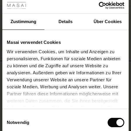
 Sale
Baumwollbluse Mit 3/4-ärmeln
ale)
Zustimmung
Details
Über Cookies
69,00 €
le)
Masai verwendet Cookies
(Sale)
MEHR SEHEN
Wir verwenden Cookies, um Inhalte und Anzeigen zu
 First Layers
BETTER COTTON
personalisieren, Funktionen für soziale Medien anbieten
(Sale)
im Sale
e Sets
zu können und die Zugriffe auf unsere Website zu
rney Begins – Pre-Autumn 2026
BEWERTUNGEN
5.00
analysieren. Außerdem geben wir Informationen zu Ihrer
Sale)
 Sale
s
us Leinen
sai
Verantwortung
Verwendung unserer Website an unsere Partner für
with Ease - Summer 2026
soziale Medien, Werbung und Analysen weiter. Unsere
Sale)
im Sale
 – Ihre Garderobe beginnt hier
leitung
Partner führen diese Informationen möglicherweise mit
 Summer - Summer 2026
5.0
star
sen (Sale)
 Sale
usen
ories
 FSC®
Auf der Grundlage von 1 Bewertungen
weiteren Daten zusammen, die Sie ihnen bereitgestellt
rating
l Ease - Spring 2026
haben oder die sie im Rahmen Ihrer Nutzung der Dienste
Sale)
im Sale
assformen
aterialien
gesammelt haben.
Einwilligungsauswahl
nfolding – Spring 2026
Notwendig
Sale)
 im Sale
s
eschäfte
ieferanten
EINE BEWERTUNG SCHREIBEN