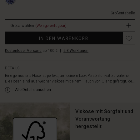
2001P-
ultimativen
mit-
L.html
Komfort.
gummizug-
Die
Größentabelle
hinten/1012614-
Beine
2001P-
sind
Größe wählen
(Wenige verfügbar)
L.html
sehr
EUR
weit
IN DEN WARENKORB
119.00
geschnitten,
Verfügbar
wodurch
Kostenloser Versand
ab 100 €
|
2-3 Werktagen
die
Hosen
DETAILS
fast
wie
Eine gemusterte Hose ist perfekt, um deinem Look Persönlichkeit zu verleihen.
Die Hosen sind aus weicher Viskose mit einem Hauch von Glanz gefertigt, de...
ein
Rock
Alle Details ansehen
wirken.
Kreiere
einen
Viskose mit Sorgfalt und
stilvollen
Verantwortung
Look
mit
hergestellt
einem
einfarbigen