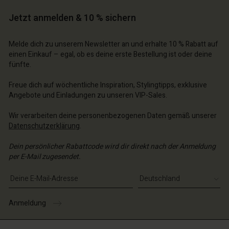
Jetzt anmelden & 10 % sichern
n Konto
n Konto
n Konto
n Konto
n Konto
Melde dich zu unserem Newsletter an und erhalte 10 % Rabatt auf
chäft finden
chäft finden
einen Einkauf – egal, ob es deine erste Bestellung ist oder deine
chäft finden
chäft finden
chäft finden
fünfte.
schland | Ein Land auswählen
schland | Ein Land auswählen
schland | Ein Land auswählen
schland | Ein Land auswählen
n Konto
schland | Ein Land auswählen
Freue dich auf wöchentliche Inspiration, Stylingtipps, exklusive
n Konto
Angebote und Einladungen zu unseren VIP-Sales.
chäft finden
chäft finden
Wir verarbeiten deine personenbezogenen Daten gemäß unserer
schland | Ein Land auswählen
Datenschutzerklärung
.
schland | Ein Land auswählen
Dein persönlicher Rabattcode wird dir direkt nach der Anmeldung
per E-Mail zugesendet.
E-Mail-Adresse eingeben
Anmeldung