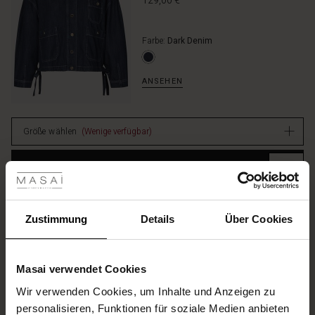
129,00 €
Farbe:
Dark Denim
ANSEHEN
Größe wählen
(Wenige verfügbar)
les ansehen
IN DEN WARENKORB
 Sale
Weicher Jeans-wickelrock
ale)
Zustimmung
Details
Über Cookies
5.0
1 Bewertungen
star
119,00 €
le)
rating
Masai verwendet Cookies
(Sale)
Farbe:
Dark Denim
Wir verwenden Cookies, um Inhalte und Anzeigen zu
 First Layers
personalisieren, Funktionen für soziale Medien anbieten
(Sale)
im Sale
e Sets