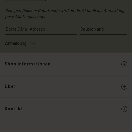
n Konto
chäft finden
chäft finden
schland | Ein Land auswählen
chäft finden
Dein persönlicher Rabattcode wird dir direkt nach der Anmeldung
chäft finden
schland | Ein Land auswählen
schland | Ein Land auswählen
per E-Mail zugesendet.
schland | Ein Land auswählen
schland | Ein Land auswählen
E-Mail-Adresse eingeben
n Konto
chäft finden
Anmeldung
schland | Ein Land auswählen
Shop informationen
Über
Kontakt