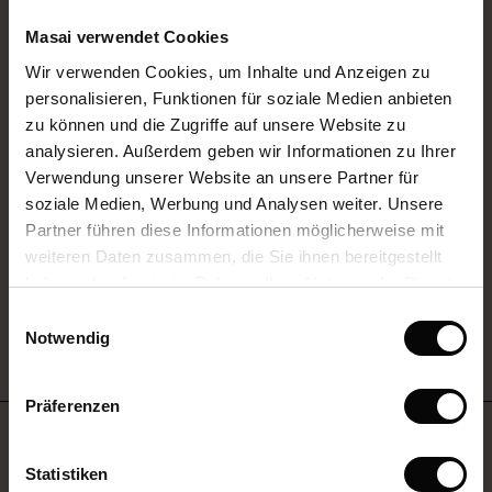
74,50 €
149,00 €
Masai verwendet Cookies
Wir verwenden Cookies, um Inhalte und Anzeigen zu
Farbe:
Carmine
 First Layers
personalisieren, Funktionen für soziale Medien anbieten
e Sets
zu können und die Zugriffe auf unsere Website zu
rney Begins – Pre-Autumn 2026
ANSEHEN
analysieren. Außerdem geben wir Informationen zu Ihrer
s
us Leinen
sai
Verantwortung
Verwendung unserer Website an unsere Partner für
with Ease - Summer 2026
soziale Medien, Werbung und Analysen weiter. Unsere
nce – Bis zu 50 %
 – Ihre Garderobe beginnt hier
leitung
Größe wählen
Partner führen diese Informationen möglicherweise mit
 Summer - Summer 2026
Deals: 50 % auf Saisonfavoriten
usen
ories
 FSC®
weiteren Daten zusammen, die Sie ihnen bereitgestellt
IN DEN WARENKORB
l Ease - Spring 2026
haben oder die sie im Rahmen Ihrer Nutzung der Dienste
tch – 2 kaufen, 10% sparen
assformen
aterialien
gesammelt haben.
Einwilligungsauswahl
nfolding – Spring 2026
Notwendig
s
eschäfte
ieferanten
 Simplicity - Spring 2026
ns
tch – 2 kaufen, 10% sparen
Präferenzen
 in the air - Spring 2026
Benötigst du hilfe?
Statistiken