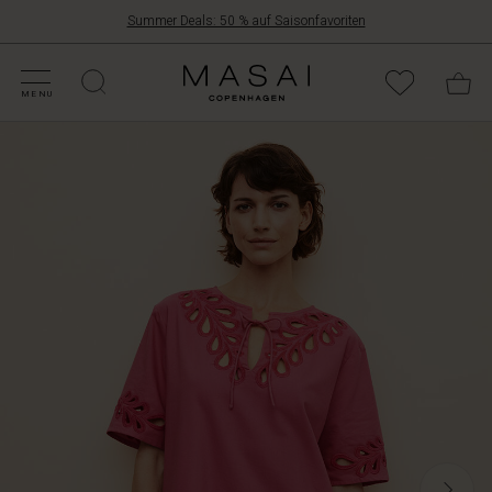
Summer Deals: 50 % auf Saisonfavoriten
NGEBOTE
ATEGORIEN
OLLEKTIONEN
NSPIRATION
NSERE WELT
NSERE VERANTWORTUNG
Masai
Clothing
MENU
Company
Aps