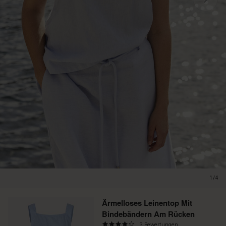
1/4
Promotions
Ärmelloses Leinentop Mit
Bindebändern Am Rücken
3.8
3 Bewertungen