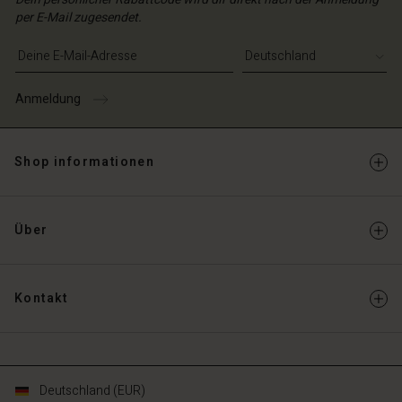
chäft finden
per E-Mail zugesendet.
schland | Ein Land auswählen
schland | Ein Land auswählen
E-Mail-Adresse eingeben
Anmeldung
Shop informationen
Über
Kontakt
Deutschland (EUR)