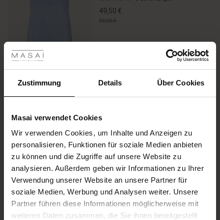
star
49,50 €
rating
99,00 €
les ansehen
Farbe:
Skyway
 Sale
ANSEHEN
ale)
Zustimmung
Details
Über Cookies
le)
Größe wählen
(Wenige verfügbar)
Masai verwendet Cookies
(Sale)
IN DEN WARENKORB
Wir verwenden Cookies, um Inhalte und Anzeigen zu
 First Layers
personalisieren, Funktionen für soziale Medien anbieten
(Sale)
im Sale
e Sets
zu können und die Zugriffe auf unsere Website zu
rney Begins – Pre-Autumn 2026
Promotions
Leinenrock Mit Gummizug
analysieren. Außerdem geben wir Informationen zu Ihrer
Sale)
 Sale
s
us Leinen
sai
Verantwortung
Hinten
Verwendung unserer Website an unsere Partner für
with Ease - Summer 2026
4.0
3 Bewertungen
soziale Medien, Werbung und Analysen weiter. Unsere
Sale)
im Sale
 – Ihre Garderobe beginnt hier
leitung
star
64,50 €
Partner führen diese Informationen möglicherweise mit
 Summer - Summer 2026
rating
129,00 €
sen (Sale)
 Sale
usen
ories
 FSC®
weiteren Daten zusammen, die Sie ihnen bereitgestellt