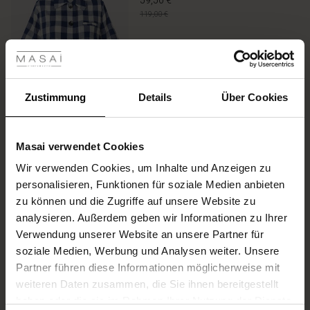
59,50 €
rating
119,00 €
les ansehen
Farbe:
Medieval Blue
 Sale
ANSEHEN
ale)
Zustimmung
Details
Über Cookies
le)
Größe wählen
Masai verwendet Cookies
(Sale)
Wir verwenden Cookies, um Inhalte und Anzeigen zu
IN DEN WARENKORB
 First Layers
personalisieren, Funktionen für soziale Medien anbieten
(Sale)
im Sale
e Sets
zu können und die Zugriffe auf unsere Website zu
rney Begins – Pre-Autumn 2026
analysieren. Außerdem geben wir Informationen zu Ihrer
Jeansshorts Mit Gesäßtaschen
Sale)
 Sale
s
us Leinen
sai
Verantwortung
Verwendung unserer Website an unsere Partner für
with Ease - Summer 2026
89,00 €
soziale Medien, Werbung und Analysen weiter. Unsere
Sale)
im Sale
 – Ihre Garderobe beginnt hier
leitung
Partner führen diese Informationen möglicherweise mit
 Summer - Summer 2026
sen (Sale)
 Sale
usen
ories
 FSC®
weiteren Daten zusammen, die Sie ihnen bereitgestellt
Farbe:
Blue Denim
l Ease - Spring 2026
haben oder die sie im Rahmen Ihrer Nutzung der Dienste