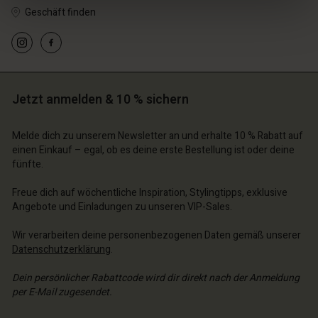
Geschäft finden
Jetzt anmelden & 10 % sichern
Melde dich zu unserem Newsletter an und erhalte 10 % Rabatt auf
einen Einkauf – egal, ob es deine erste Bestellung ist oder deine
fünfte.
n Konto
n Konto
n Konto
n Konto
n Konto
Freue dich auf wöchentliche Inspiration, Stylingtipps, exklusive
chäft finden
chäft finden
Angebote und Einladungen zu unseren VIP-Sales.
chäft finden
chäft finden
chäft finden
schland | Ein Land auswählen
schland | Ein Land auswählen
Wir verarbeiten deine personenbezogenen Daten gemäß unserer
schland | Ein Land auswählen
schland | Ein Land auswählen
n Konto
schland | Ein Land auswählen
Datenschutzerklärung
.
n Konto
chäft finden
Dein persönlicher Rabattcode wird dir direkt nach der Anmeldung
per E-Mail zugesendet.
chäft finden
schland | Ein Land auswählen
E-Mail-Adresse eingeben