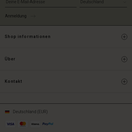
schland | Ein Land auswählen
Anmeldung
Shop informationen
Über
Kontakt
Deutschland (EUR)