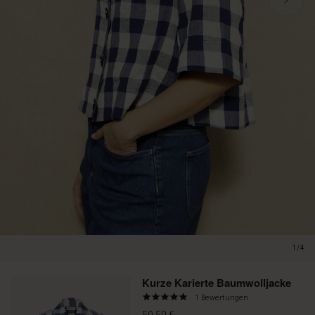
1/4
Promotions
Kurze Karierte Baumwolljacke
5.0
1 Bewertungen
star