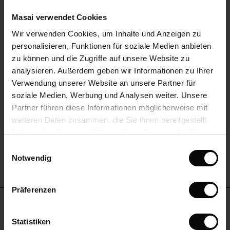
84,50 €
le)
169,00 €
Masai verwendet Cookies
(Sale)
Wir verwenden Cookies, um Inhalte und Anzeigen zu
Farbe:
Fog
 First Layers
personalisieren, Funktionen für soziale Medien anbieten
(Sale)
im Sale
e Sets
zu können und die Zugriffe auf unsere Website zu
rney Begins – Pre-Autumn 2026
ANSEHEN
analysieren. Außerdem geben wir Informationen zu Ihrer
Sale)
 Sale
s
us Leinen
sai
Verantwortung
Verwendung unserer Website an unsere Partner für
with Ease - Summer 2026
soziale Medien, Werbung und Analysen weiter. Unsere
Sale)
im Sale
 – Ihre Garderobe beginnt hier
leitung
Größe wählen
Partner führen diese Informationen möglicherweise mit
 Summer - Summer 2026
sen (Sale)
 Sale
usen
ories
 FSC®
weiteren Daten zusammen, die Sie ihnen bereitgestellt
IN DEN WARENKORB
l Ease - Spring 2026
haben oder die sie im Rahmen Ihrer Nutzung der Dienste
Sale)
im Sale
assformen
aterialien
gesammelt haben.
Einwilligungsauswahl
nfolding – Spring 2026
Notwendig
Sale)
 im Sale
s
eschäfte
ieferanten
 Simplicity - Spring 2026
s (Sale)
 im Sale
ns
tch – 2 kaufen, 10% sparen
Präferenzen
 in the air - Spring 2026
Benötigst du hilfe?
ale)
Statistiken