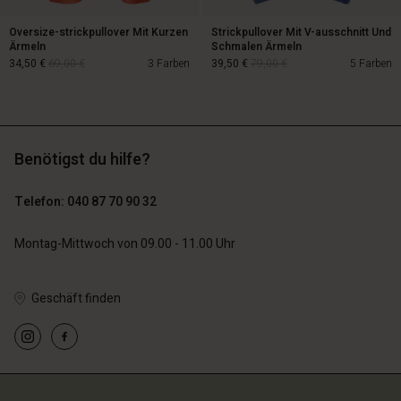
schland | Ein Land auswählen
Oversize-strickpullover Mit Kurzen
Strickpullover Mit V-ausschnitt Und
Ärmeln
Schmalen Ärmeln
34,50 €
69,00 €
3 Farben
39,50 €
79,00 €
5 Farben
34,50 €
69,00 €
39,50 €
79,00 €
Benötigst du hilfe?
Telefon: 040 87 70 90 32
Montag-Mittwoch von 09.00 - 11.00 Uhr
Geschäft finden