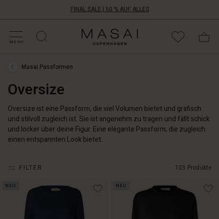
FINAL SALE | 50 % AUF ALLES
ALE KATEGORIEN
HOPPE DEINE GRÖSSE
ATEGORIEN
OLLEKTIONEN
NSPIRATION
NSERE WELT
NSERE VERANTWORTUNG
Masai
Clothing
MENU
Company
Aps
Masai Passformen
Masai
Passformen
Oversize
›
Oversize
Oversize ist eine Passform, die viel Volumen bietet und grafisch
und stilvoll zugleich ist. Sie ist angenehm zu tragen und fällt schick
und locker über deine Figur. Eine elegante Passform, die zugleich
einen entspannten Look bietet.
FILTER
103 Produkte
NEU
NEU