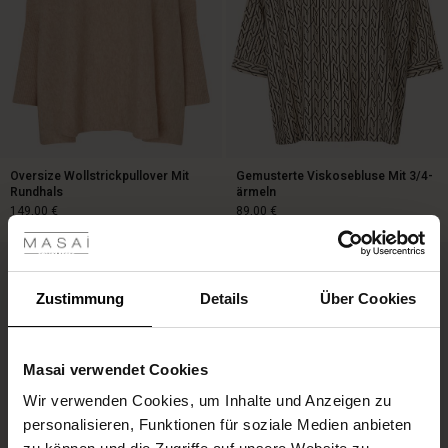
Oversize Wollstrickpullover Mit
Gemusterte Viskosebluse Mit 3/4-
Rundhals
ärmeln
les ansehen
149,00 €
89,00 €
 Sale
149,00 €
89,00 €
ale)
Zustimmung
Details
Über Cookies
le)
Masai verwendet Cookies
(Sale)
Wir verwenden Cookies, um Inhalte und Anzeigen zu
 First Layers
personalisieren, Funktionen für soziale Medien anbieten
(Sale)
im Sale
e Sets