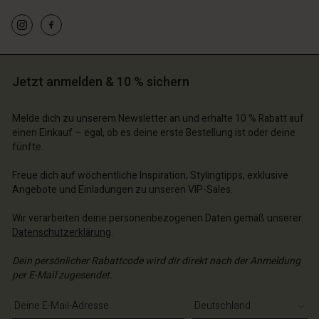
n Konto
n Konto
Jetzt anmelden & 10 % sichern
n Konto
n Konto
n Konto
chäft finden
chäft finden
Melde dich zu unserem Newsletter an und erhalte 10 % Rabatt auf
chäft finden
chäft finden
chäft finden
einen Einkauf – egal, ob es deine erste Bestellung ist oder deine
schland | Ein Land auswählen
schland | Ein Land auswählen
fünfte.
schland | Ein Land auswählen
schland | Ein Land auswählen
n Konto
schland | Ein Land auswählen
n Konto
Freue dich auf wöchentliche Inspiration, Stylingtipps, exklusive
chäft finden
Angebote und Einladungen zu unseren VIP-Sales.
chäft finden
schland | Ein Land auswählen
Wir verarbeiten deine personenbezogenen Daten gemäß unserer
schland | Ein Land auswählen
Datenschutzerklärung
.
Dein persönlicher Rabattcode wird dir direkt nach der Anmeldung
per E-Mail zugesendet.
E-Mail-Adresse eingeben