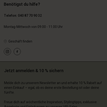
Benötigst du hilfe?
89,00 €
44,50 €
Telefon: 040 87 70 90 32
79,00 €
Montag-Mittwoch von 09.00 - 11.00 Uhr
Geschäft finden
n Konto
n Konto
n Konto
n Konto
n Konto
chäft finden
chäft finden
chäft finden
chäft finden
chäft finden
Jetzt anmelden & 10 % sichern
schland | Ein Land auswählen
schland | Ein Land auswählen
schland | Ein Land auswählen
schland | Ein Land auswählen
n Konto
schland | Ein Land auswählen
Melde dich zu unserem Newsletter an und erhalte 10 % Rabatt auf
n Konto
einen Einkauf – egal, ob es deine erste Bestellung ist oder deine
chäft finden
fünfte.
chäft finden
schland | Ein Land auswählen
Freue dich auf wöchentliche Inspiration, Stylingtipps, exklusive
schland | Ein Land auswählen
Angebote und Einladungen zu unseren VIP-Sales.