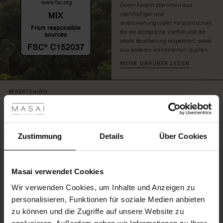
Deren Fasern stammen aus
nachhaltiger und
verantwortungsvoller Forstwirtschaft,
die die biologische Vielfalt und die
lokale Bevölkerung respektiert, sowie
aus anderen kontrollierten Quellen.
MEHR DARÜBER LESEN
les ansehen
BEWERTUNGEN
0.0
 Sale
0.0
ale)
Zustimmung
Details
Über Cookies
star
Auf der Grundlage von 0 Bewertungen
rating
le)
Masai verwendet Cookies
(Sale)
Wir verwenden Cookies, um Inhalte und Anzeigen zu
 First Layers
EINE BEWERTUNG SCHREIBEN
personalisieren, Funktionen für soziale Medien anbieten
(Sale)
im Sale
e Sets
zu können und die Zugriffe auf unsere Website zu
rney Begins – Pre-Autumn 2026