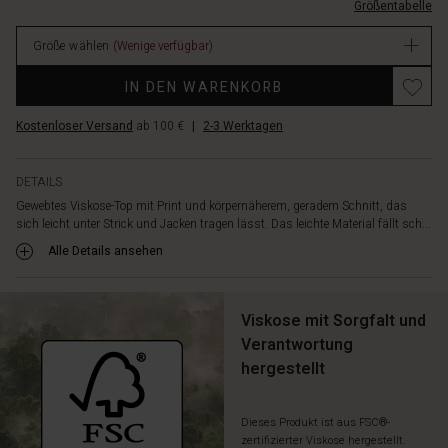
einem
Größentabelle
L.html
schlichten
EUR
Rock.
Größe wählen
(Wenige verfügbar)
89.00
Verfügbar
IN DEN WARENKORB
Kostenloser Versand
ab 100 €
|
2-3 Werktagen
DETAILS
Gewebtes Viskose-Top mit Print und körpernäherem, geradem Schnitt, das
sich leicht unter Strick und Jacken tragen lässt. Das leichte Material fällt sch...
Alle Details ansehen
Viskose mit Sorgfalt und
Verantwortung
hergestellt
Dieses Produkt ist aus FSC®-
zertifizierter Viskose hergestellt.