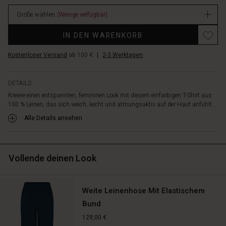
fällt,
64.50
während
Größe wählen
(Wenige verfügbar)
Verfügbar
die
Promotions
Dreiviertelärmel
IN DEN WARENKORB
mit
Manschetten
Kostenloser Versand
ab 100 €
|
2-3 Werktagen
einen
lässigen
Look
DETAILS
bieten.
Kreiere einen entspannten, femininen Look mit diesem einfarbigen T-Shirt aus
Die
100 % Leinen, das sich weich, leicht und atmungsaktiv auf der Haut anfühlt...
große
Alle Details ansehen
Tasche
vorn
verleiht
dem
Vollende deinen Look
Look
eine
dezente,
Weite Leinenhose Mit Elastischem
dekorative
Note
Bund
–
129,00 €
perfekt