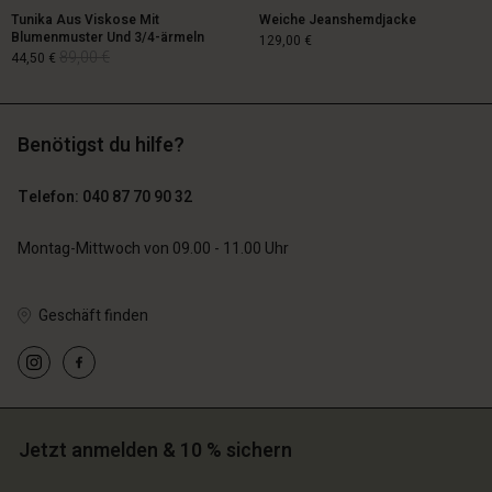
Tunika Aus Viskose Mit
Weiche Jeanshemdjacke
Blumenmuster Und 3/4-ärmeln
129,00 €
89,00 €
44,50 €
129,00 €
Benötigst du hilfe?
89,00 €
44,50 €
Telefon: 040 87 70 90 32
Montag-Mittwoch von 09.00 - 11.00 Uhr
n Konto
n Konto
n Konto
n Konto
Geschäft finden
n Konto
chäft finden
chäft finden
chäft finden
chäft finden
chäft finden
schland | Ein Land auswählen
schland | Ein Land auswählen
schland | Ein Land auswählen
schland | Ein Land auswählen
n Konto
schland | Ein Land auswählen
n Konto
Jetzt anmelden & 10 % sichern
chäft finden
chäft finden