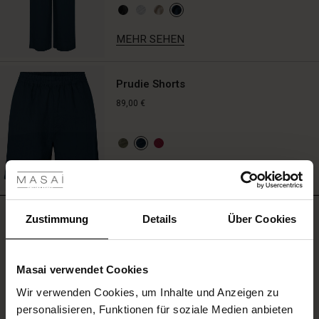
für
einen
MEHR SEHEN
coolen,
lässigen
Style.
Prudie Shorts
89,00 €
les ansehen
MEHR SEHEN
 Sale
BEWERTUNGEN
ale)
Zustimmung
Details
Über Cookies
1.00
le)
Masai verwendet Cookies
1.0
(Sale)
star
Auf der Grundlage von 1 Bewertungen
Wir verwenden Cookies, um Inhalte und Anzeigen zu
 First Layers
rating
personalisieren, Funktionen für soziale Medien anbieten
(Sale)
im Sale
e Sets