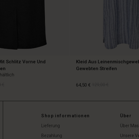
it Schlitz Vorne Und
Kleid Aus Leinenmischgewe
hen
Gewebten Streifen
hältlich
 €
64,50 €
129,00 €
Shop informationen
Über
 €
64,50 €
129,00 €
Lieferung
Über Mas
Bezahlung
Unsere V