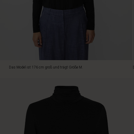
superweichen
Jersey-
Version
mit
Lyocell,
was
sich
traumhaft
tragen
lässt.
Das
Das Model ist 176 cm groß und trägt Größe M.
Top
hat
eine
enganliegende
Passform
mit
geraden
Linien,
sodass
es
gut