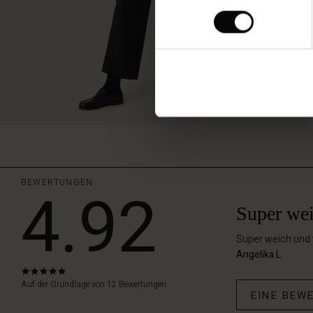
BEWERTUNGEN
4.92
Super wei
Super weich und 
Angelika L.
4.9
star
Auf der Grundlage von 12 Bewertungen
EINE BEW
rating