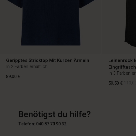
Geripptes Stricktop Mit Kurzen Ärmeln
Leinenrock M
In 2 Farben erhältlich
Eingrifftasc
In 3 Farben er
89,00 €
59,50 €
119,00
DE
DE
de_DE
89,00 €
Benötigst du hilfe?
59,50 €
119,00
Telefon: 040 87 70 90 32