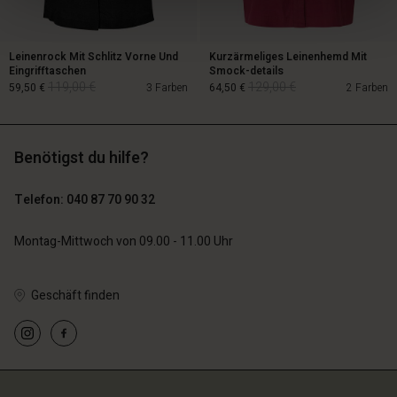
Leinenrock Mit Schlitz Vorne Und
Kurzärmeliges Leinenhemd Mit
Eingrifftaschen
Smock-details
119,00 €
129,00 €
59,50 €
3 Farben
64,50 €
2 Farben
Benötigst du hilfe?
119,00 €
129,00 €
59,50 €
64,50 €
Telefon: 040 87 70 90 32
Montag-Mittwoch von 09.00 - 11.00 Uhr
Geschäft finden
n Konto
n Konto