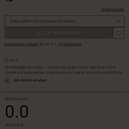
als
L.html
zusätzliche
Größentabelle
EUR
Schicht
39.50
unter
Größe wählen
(Ich möchte erinnert werden)
Nicht
einem
verfügbar
Promotions
Kleid,
IN DEN WARENKORB
Hemd
oder
Kostenloser Versand
ab 100 €
|
2-3 Werktagen
einer
Weste
funktioniert,
DETAILS
du
Der Rollkragen ist zurück – und das aus gutem Grund. Hier ist er in einer
kannst
dünnen und superweichen Jersey-Version mit Lyocell, was sich traumhaft tra...
es
Alle Details ansehen
aber
auch
problemlos
alleine
BEWERTUNGEN
0.0
tragen,
um
einen
lässigen,
0.0
stilvollen