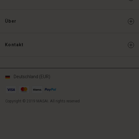
Über
Kontakt
Deutschland (EUR)
Copyright © 2019 MASAI. All rights reserved
DE
DE
de_DE