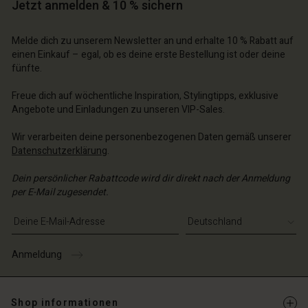
Jetzt anmelden & 10 % sichern
n Konto
n Konto
n Konto
chäft finden
chäft finden
Melde dich zu unserem Newsletter an und erhalte 10 % Rabatt auf
chäft finden
chäft finden
chäft finden
schland | Ein Land auswählen
schland | Ein Land auswählen
einen Einkauf – egal, ob es deine erste Bestellung ist oder deine
fünfte.
schland | Ein Land auswählen
schland | Ein Land auswählen
n Konto
schland | Ein Land auswählen
n Konto
Freue dich auf wöchentliche Inspiration, Stylingtipps, exklusive
chäft finden
Angebote und Einladungen zu unseren VIP-Sales.
chäft finden
schland | Ein Land auswählen
Wir verarbeiten deine personenbezogenen Daten gemäß unserer
schland | Ein Land auswählen
Datenschutzerklärung
.
Dein persönlicher Rabattcode wird dir direkt nach der Anmeldung
per E-Mail zugesendet.
E-Mail-Adresse eingeben
Anmeldung
Shop informationen