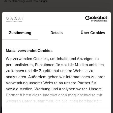
star
Auf der Grundlage von 0 Bewertungen
Look
rating
zu
les ansehen
erzielen.
 Sale
EINE BEWERTUNG SCHREIBEN
ale)
Zustimmung
Details
Über Cookies
ALLE BEWERTUNGEN AUS ALLEN LÄNDERN ANSEHEN
le)
Masai verwendet Cookies
(Sale)
Wir verwenden Cookies, um Inhalte und Anzeigen zu
 First Layers
personalisieren, Funktionen für soziale Medien anbieten
(Sale)
im Sale
e Sets
Meistverkauft
zu können und die Zugriffe auf unsere Website zu
rney Begins – Pre-Autumn 2026
analysieren. Außerdem geben wir Informationen zu Ihrer
Sale)
 Sale
s
us Leinen
sai
Verantwortung
50%
Verwendung unserer Website an unsere Partner für
with Ease - Summer 2026
soziale Medien, Werbung und Analysen weiter. Unsere
Sale)
im Sale
 – Ihre Garderobe beginnt hier
leitung
Partner führen diese Informationen möglicherweise mit
 Summer - Summer 2026
sen (Sale)
 Sale
usen
ories
 FSC®
weiteren Daten zusammen, die Sie ihnen bereitgestellt
l Ease - Spring 2026
haben oder die sie im Rahmen Ihrer Nutzung der Dienste
Sale)
im Sale
assformen
aterialien